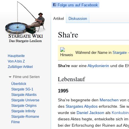
Folge uns auf Facebook
Artikel
Diskussion
Sha're
Z
Z
Während der Name in
Stargate 
u
u
Hauptseite
r
r
Von A bis Z
Sha're
war eine
Abydonierin
und die E
N
S
Zufälliger Artikel
a
u
Filme und Serien
Lebenslauf
v
c
Überblick
i
h
Stargate SG-1
1995
g
e
Stargate Atlantis
a
s
Sha're begegnete den
Menschen
von 
Stargate Universe
t
p
Stargate Origins
des
Stargates
Abydos
erforschte. Sie 
i
r
Stargate Infinity
wurde sie
Daniel Jackson
als
Konkubin
Stargate-Romane
o
i
dieses Aktes hegte, entwickelte sich i
Filme
n
n
bei der Erforschung der Ruinen auf Aby