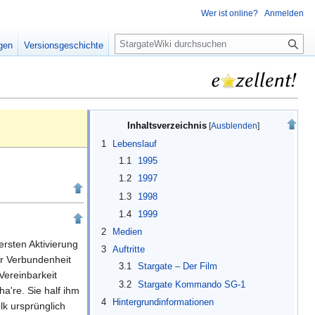
Wer ist online?
Anmelden
S
igen
Versionsgeschichte
u
c
h
e
Inhaltsverzeichnis
1
Lebenslauf
1.1
1995
1.2
1997
1.3
1998
1.4
1999
2
Medien
rsten Aktivierung
3
Auftritte
er Verbundenheit
3.1
Stargate – Der Film
Vereinbarkeit
3.2
Stargate Kommando SG-1
a're. Sie half ihm
4
Hintergrundinformationen
lk ursprünglich