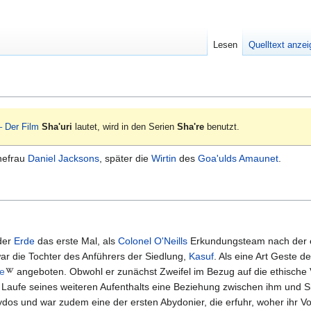
Lesen
Quelltext anze
– Der Film
Sha'uri
lautet, wird in den Serien
Sha're
benutzt.
hefrau
Daniel Jacksons
, später die
Wirtin
des
Goa'ulds
Amaunet
.
der
Erde
das erste Mal, als
Colonel
O'Neills
Erkundungsteam nach der e
war die Tochter des Anführers der Siedlung,
Kasuf
. Als eine Art Geste d
e
angeboten. Obwohl er zunächst Zweifel im Bezug auf die ethische 
m Laufe seines weiteren Aufenthalts eine Beziehung zwischen ihm und Sh
dos und war zudem eine der ersten Abydonier, die erfuhr, woher ihr Vo