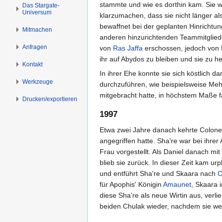
s
g
stammte und wie es dorthin kam. Sie wa
Das Stargate-
Universum
p
e
klarzumachen, dass sie nicht länger als
r
n
bewaffnet bei der geplanten Hinrichtu
Mitmachen
i
anderen hinzurichtenden Teammitgliede
n
Anfragen
von
Ras
Jaffa
erschossen, jedoch von 
g
ihr auf Abydos zu bleiben und sie zu he
Kontakt
e
In ihrer Ehe konnte sie sich köstlich d
n
Werkzeuge
durchzuführen, wie beispielsweise Mehl
mitgebracht hatte, in höchstem Maße f
Drucken/­exportieren
1997
Etwa zwei Jahre danach kehrte Colone
angegriffen hatte. Sha're war bei ihre
Frau vorgestellt. Als Daniel danach mit
blieb sie zurück. In dieser Zeit kam ur
und entführt Sha're und Skaara nach
C
für Apophis' Königin
Amaunet
, Skaara 
diese Sha're als neue Wirtin aus, verl
beiden Chulak wieder, nachdem sie wei