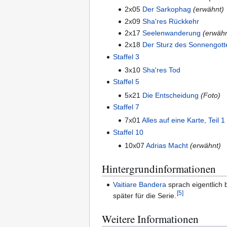
2x05
Der Sarkophag
(erwähnt)
2x09
Sha'res Rückkehr
2x17
Seelenwanderung
(erwähn
2x18
Der Sturz des Sonnengott
Staffel 3
3x10
Sha'res Tod
Staffel 5
5x21
Die Entscheidung
(Foto)
Staffel 7
7x01
Alles auf eine Karte, Teil 1
Staffel 10
10x07
Adrias Macht
(erwähnt)
Hintergrundinformationen
Vaitiare Bandera
sprach eigentlich b
[
5
]
später für die Serie.
Weitere Informationen