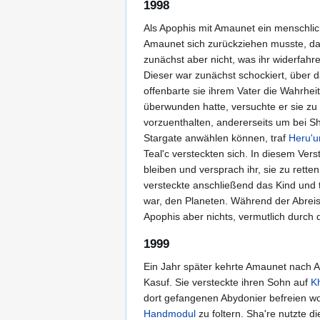
1998
Als Apophis mit Amaunet ein menschlich
Amaunet sich zurückziehen musste, dam
zunächst aber nicht, was ihr widerfa
Dieser war zunächst schockiert, über 
offenbarte sie ihrem Vater die Wahrhei
überwunden hatte, versuchte er sie zu 
vorzuenthalten, andererseits um bei S
Stargate anwählen können, traf
Heru'u
Teal'c versteckten sich. In diesem Vers
bleiben und versprach ihr, sie zu rett
versteckte anschließend das Kind und 
war, den Planeten. Während der Abrei
Apophis aber nichts, vermutlich durch 
1999
Ein Jahr später kehrte Amaunet nach A
Kasuf. Sie versteckte ihren Sohn auf
K
dort gefangenen Abydonier befreien wol
Handmodul
zu foltern. Sha're nutzte 