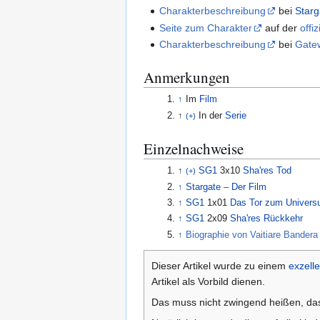
Charakterbeschreibung
bei
Starg
Seite zum Charakter
auf der
offi
Charakterbeschreibung
bei
Gatew
Anmerkungen
↑
Im
Film
↑
In der
Serie
(+)
Einzelnachweise
↑
SG1
3x10
Sha'res Tod
(+)
↑
Stargate – Der Film
↑
SG1
1x01
Das Tor zum Univer
↑
SG1
2x09
Sha'res Rückkehr
↑
Biographie von Vaitiare Bandera
Dieser Artikel wurde zu einem
exzelle
Artikel als Vorbild dienen.
Das muss nicht zwingend heißen, dass