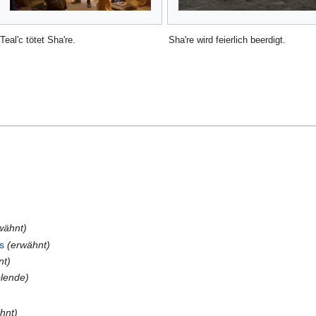
Teal'c tötet Sha're.
Sha're wird feierlich beerdigt.
wähnt)
s
(erwähnt)
nt)
lende)
hnt)