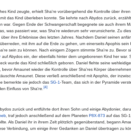
es Kind zeugte, erhielt Sha're vorübergehend die Kontrolle über ihren
it das Kind überleben konnte. Sie kehrte nach Abydos zurück, erzählt
hren war. Gegen Ende der Schwangerschaft begegnete sie auch ihrem M
das, was passiert war, was Sha're wiederum sehr verunsicherte. Zu die
t über ihre Erlebnisse des letzten Jahres. Nachdem Daniel seinen anfä
überreden, mit ihm auf die Erde zu gehen, um einerseits Apophis sein 
ha're sein zu können. Nach einigem Zögern stimmte Sha're zu. Bevor s
r
auf Abydos ein, der ebenfalls hinter dem ungeborenen Kind her war. S
teck wurde das Kind schließlich geboren. Daniel flehte seine wehleidige
en, bevor Amaunet wieder die Kontrolle über Sha'res Körper übernehmen
täuschte Amaunet. Diese verließ anschließend mit Apophis, der inzwisc
se bemerkte sie jedoch das
SG-1
-Team, das sich in der Pyramide verste
[
4
]
den Einfluss von Sha're.
bydos zurück und entführte dort ihren Sohn und einige Abydonier, daru
heb
, traf jedoch anschließend auf dem Planeten
P8X-873
auf das SG-1
lte. Als Daniel ihr in ihrem Zelt plötzlich gegenüberstand, begann Ama
diese Verbindung, um einige ihrer Gedanken an Daniel übertragen zu kö