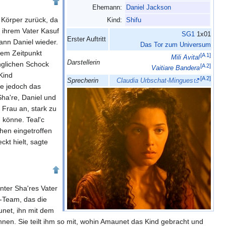
Ehemann:
Daniel Jackson
 Körper zurück, da
Kind:
Shifu
 ihrem Vater Kasuf
SG1
1x01
Erster Auftritt
ann Daniel wieder.
Das Tor zum Universum
sem Zeitpunkt
[
A 1
]
Mili Avital
Darstellerin
nglichen Schock
[
A 2
]
Vaitiare Bandera
Kind
[
A 2
]
Sprecherin
Claudia Urbschat-Mingues
ie jedoch das
ha're, Daniel und
 Frau an, stark zu
 könne. Teal'c
hen eingetroffen
ckt hielt, sagte
nter Sha'res Vater
-Team, das die
unet, ihn mit dem
nnen. Sie teilt ihm so mit, wohin Amaunet das Kind gebracht und