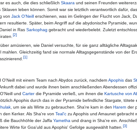
r es auch, die dies schließlich
Skaara
und seinen Freunden weitererz
 Sklaven leben können. Somit war sie letztlich verantwortlich dafür, da
ng von
Jack O'Neill
erschienen, was im Gelingen der Flucht von Jack, D
rn resultierte. Später, beim Angriff auf die abydonische Pyramide, wu
Daniel in Ras
Sarkophag
gebracht und wiederbelebt. Zuletzt entschloss
[
2
]
iraten.
arüber amüsieren, wie Daniel versuchte, für sie ganz alltägliche Alltagsa
 mahlen. Gleichzeitig fand sie normale Alltagsgegenstände von der Erd
[
1
]
aszinierend.
l O'Neill mit einem Team nach Abydos zurück, nachdem
Apophis
das
S
r Ankunft dabei und wurde ihnen beim anschließenden Abendessen offizie
 O'Neill und
Carter
die Pyramide verließ, um ihnen die
Kartusche von A
plötzlich Apophis durch das in der Pyramide befindliche Stargate, tötete
hulak
, um sie als Wirte zu gebrauchen. Sha're kam in den
Harem
der p
in den Kerker. Als Sha're von
Teal'c
zu Apophis und Amaunet gebracht w
ieß die Bauchhöhle der Jaffa
Yametha
und drang in Sha're ein. Anschlie
[
3
]
tere Wirte für Goa'uld aus Apophis' Gefolge ausgewählt hatten.