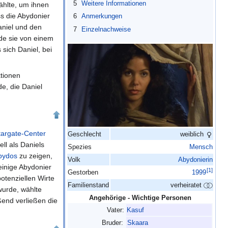
5
Weitere Informationen
ählte, um ihnen
ss die Abydonier
6
Anmerkungen
aniel und den
7
Einzelnachweise
rde sie von einem
 sich Daniel, bei
ktionen
e, die Daniel
targate-Center
Geschlecht
weiblich
ll als Daniels
Spezies
Mensch
bydos
zu zeigen,
Volk
Abydonierin
 einige Abydonier
[
1
]
Gestorben
1999
otenziellen Wirte
Familienstand
verheiratet
urde, wählte
Angehörige - Wichtige Personen
ßend verließen die
Vater:
Kasuf
Bruder:
Skaara