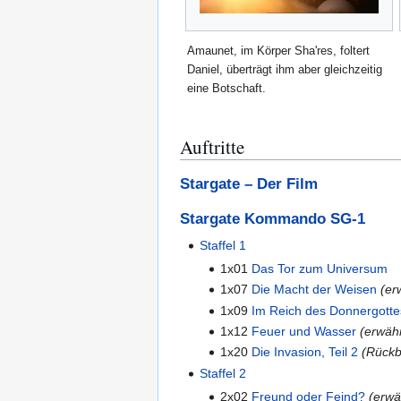
Amaunet, im Körper Sha'res, foltert
Daniel, überträgt ihm aber gleichzeitig
eine Botschaft.
Auftritte
Stargate – Der Film
Stargate Kommando SG-1
Staffel 1
1x01
Das Tor zum Universum
1x07
Die Macht der Weisen
(er
1x09
Im Reich des Donnergotte
1x12
Feuer und Wasser
(erwäh
1x20
Die Invasion, Teil 2
(Rückb
Staffel 2
2x02
Freund oder Feind?
(erwä