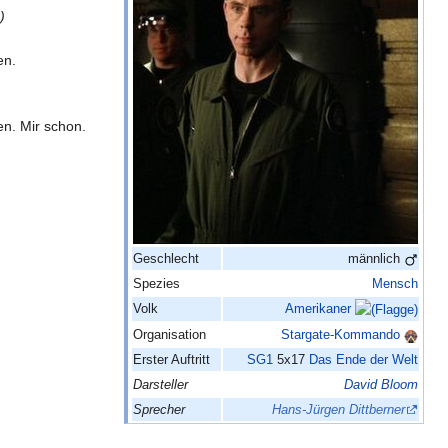
)
en.
en. Mir schon.
Geschlecht
männlich
Spezies
Mensch
Volk
Amerikaner
Organisation
Stargate-Kommando
Erster Auftritt
SG1
5x17
Das Ende der Welt
Darsteller
David Bloom
Sprecher
Hans-Jürgen Dittberner