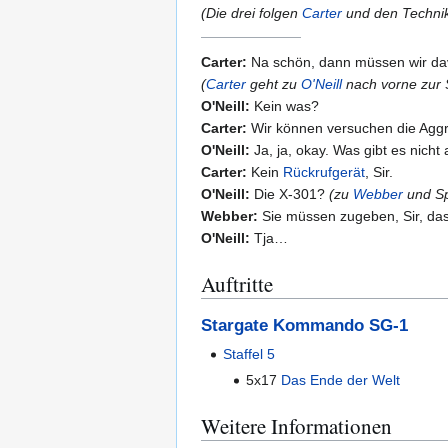
(Die drei folgen
Carter
und den Technik
Carter:
Na schön, dann müssen wir dav
(
Carter
geht zu
O'Neill
nach vorne zur 
O'Neill:
Kein was?
Carter:
Wir können versuchen die Aggre
O'Neill:
Ja, ja, okay. Was gibt es nicht
Carter:
Kein
Rückrufgerät
, Sir.
O'Neill:
Die X-301?
(zu
Webber
und Sp
Webber:
Sie müssen zugeben, Sir, dass
O'Neill:
Tja…
Auftritte
Stargate Kommando SG-1
Staffel 5
5x17
Das Ende der Welt
Weitere Informationen