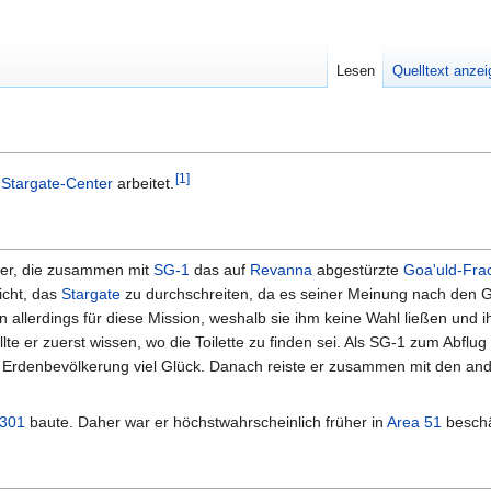
Lesen
Quelltext anze
[
1
]
s
Stargate-Center
arbeitet.
tler, die zusammen mit
SG-1
das auf
Revanna
abgestürzte
Goa'uld-Frac
icht, das
Stargate
zu durchschreiten, da es seiner Meinung nach den 
 allerdings für diese Mission, weshalb sie ihm keine Wahl ließen und i
lte er zuerst wissen, wo die Toilette zu finden sei. Als SG-1 zum Abflug 
Erdenbevölkerung viel Glück. Danach reiste er zusammen mit den an
-301
baute. Daher war er höchstwahrscheinlich früher in
Area 51
beschäf