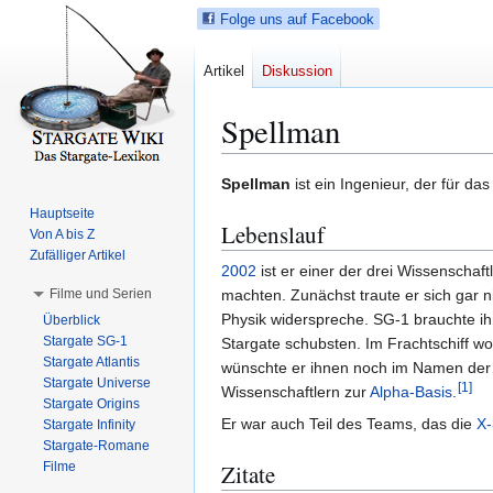
Folge uns auf Facebook
Artikel
Diskussion
Spellman
Z
Z
Spellman
ist ein Ingenieur, der für da
u
u
Hauptseite
Lebenslauf
r
r
Von A bis Z
N
S
Zufälliger Artikel
2002
ist er einer der drei Wissenschaf
a
u
Filme und Serien
machten. Zunächst traute er sich gar n
v
c
Physik widerspreche. SG-1 brauchte ihn
Überblick
i
h
Stargate SG-1
Stargate schubsten. Im Frachtschiff wol
g
e
Stargate Atlantis
wünschte er ihnen noch im Namen der 
a
s
Stargate Universe
[
1
]
Wissenschaftlern zur
Alpha-Basis
.
t
p
Stargate Origins
Er war auch Teil des Teams, das die
X
i
r
Stargate Infinity
Stargate-Romane
o
i
Filme
Zitate
n
n