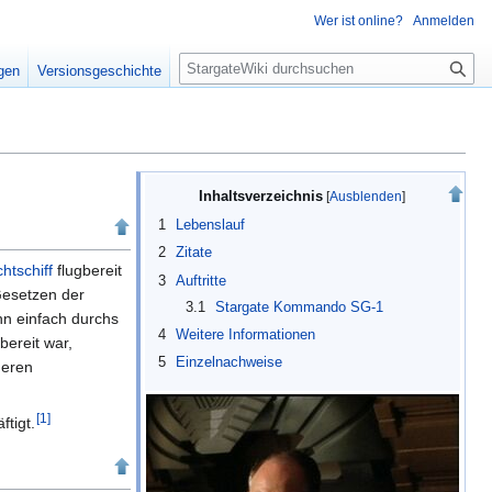
Wer ist online?
Anmelden
S
igen
Versionsgeschichte
u
c
h
e
Inhaltsverzeichnis
1
Lebenslauf
2
Zitate
htschiff
flugbereit
3
Auftritte
Gesetzen der
3.1
Stargate Kommando SG-1
hn einfach durchs
4
Weitere Informationen
bereit war,
5
Einzelnachweise
deren
[
1
]
tigt.