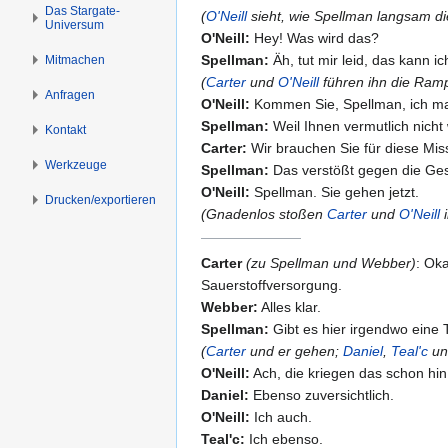
s
g
Das Stargate-
(
O'Neill
sieht, wie Spellman langsam die
Universum
p
e
O'Neill:
Hey! Was wird das?
r
n
Spellman:
Äh, tut mir leid, das kann i
Mitmachen
i
(
Carter
und
O'Neill
führen ihn die Ramp
n
Anfragen
O'Neill:
Kommen Sie, Spellman, ich ma
g
Spellman:
Weil Ihnen vermutlich nicht 
Kontakt
e
Carter:
Wir brauchen Sie für diese Mis
n
Werkzeuge
Spellman:
Das verstößt gegen die Ges
O'Neill:
Spellman. Sie gehen jetzt.
Drucken/­exportieren
(Gnadenlos stoßen
Carter
und
O'Neill
i
Carter
(zu Spellman und Webber)
: Oka
Sauerstoffversorgung.
Webber:
Alles klar.
Spellman:
Gibt es hier irgendwo eine T
(
Carter
und er gehen;
Daniel
,
Teal'c
u
O'Neill:
Ach, die kriegen das schon hin
Daniel:
Ebenso zuversichtlich.
O'Neill:
Ich auch.
Teal'c:
Ich ebenso.