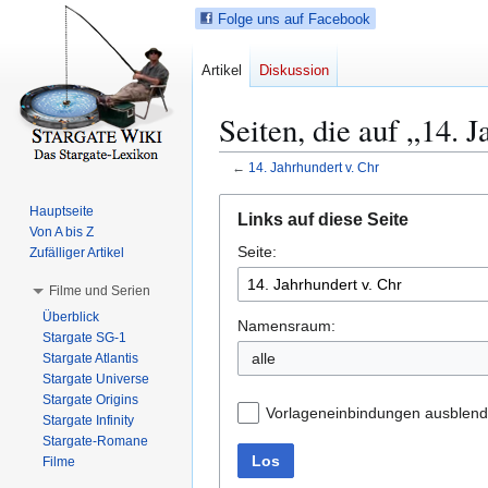
Folge uns auf Facebook
Artikel
Diskussion
Seiten, die auf „14. 
←
14. Jahrhundert v. Chr
Z
Z
Hauptseite
Links auf diese Seite
u
u
Von A bis Z
Seite:
r
r
Zufälliger Artikel
N
S
Filme und Serien
a
u
Überblick
v
c
Namensraum:
Stargate SG-1
i
h
alle
Stargate Atlantis
g
e
Stargate Universe
a
s
Stargate Origins
Vorlageneinbindungen ausblen
t
p
Stargate Infinity
Stargate-Romane
i
r
Los
Filme
o
i