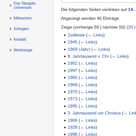
n
n
Das Stargate-
Universum
s
g
Die folgenden Seiten verlinken auf
14.
p
e
Angezeigt werden 46 Einträge.
Mitmachen
r
n
Zeige (
vorherige 50
|
nächste 50
) (
20
i
Anfragen
n
Zeitleiste
(
← Links
)
Kontakt
g
1945
(
← Links
)
e
1969 (Jahr)
(
← Links
)
Werkzeuge
n
8. Jahrtausend v. Chr
(
← Links
)
1952
(
← Links
)
1997
(
← Links
)
1965
(
← Links
)
1968
(
← Links
)
1970
(
← Links
)
1973
(
← Links
)
1995
(
← Links
)
3. Jahrtausend vor Christus
(
← Lin
1906
(
← Links
)
1928
(
← Links
)
1998
(
← Links
)