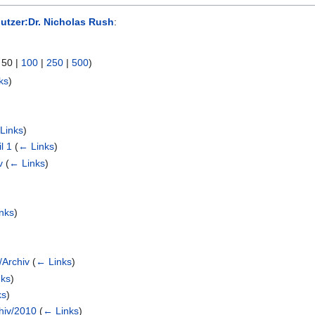
utzer:Dr. Nicholas Rush
:
|
50
|
100
|
250
|
500
)
ks
)
Links
)
l 1
(
← Links
)
v
(
← Links
)
nks
)
/Archiv
(
← Links
)
nks
)
ks
)
chiv/2010
(
← Links
)