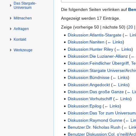
n
n
Das Stargate-
Universum
s
g
Die folgenden Seiten verlinken auf
Ben
p
e
Angezeigt werden 17 Einträge.
Mitmachen
r
n
Zeige (
vorherige 50
|
nächste 50
) (
20
i
Anfragen
n
Diskussion:Atlantis-Stargate
(
← Lin
Kontakt
g
Diskussion:Naniten
(
← Links
)
e
Diskussion:Hunter Riley
(
← Links
)
Werkzeuge
n
Diskussion:Die Luzianer-Allianz
(
← 
Diskussion:Feindlicher Übergriff, Tei
Diskussion:Stargate Universe/Archi
Diskussion:Bündnisse
(
← Links
)
Diskussion:Angedockt
(
← Links
)
Diskussion:Das große Ganze
(
← Li
Diskussion:Vorhutschiff
(
← Links
)
Diskussion:Epilog
(
← Links
)
Diskussion:Das Tor zum Universum
Diskussion:Raymond Gunne
(
← Li
Benutzer:Dr. Nicholas Rush
(
← Lin
Benutzer Diskussion:Col. o'neill/Ar