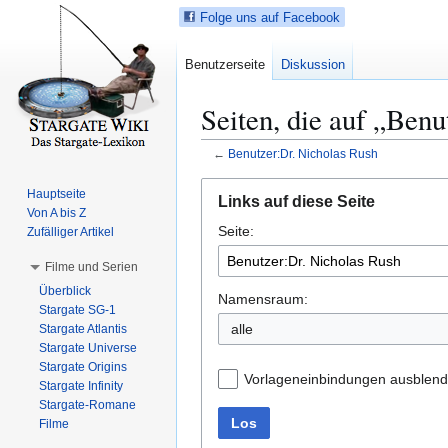
Folge uns auf Facebook
Benutzerseite
Diskussion
Seiten, die auf „Benu
←
Benutzer:Dr. Nicholas Rush
Z
Z
Hauptseite
Links auf diese Seite
u
u
Von A bis Z
Seite:
r
r
Zufälliger Artikel
N
S
Filme und Serien
a
u
Überblick
v
c
Namensraum:
Stargate SG-1
i
h
alle
Stargate Atlantis
g
e
Stargate Universe
a
s
Stargate Origins
Vorlageneinbindungen ausblen
t
p
Stargate Infinity
Stargate-Romane
i
r
Los
Filme
o
i