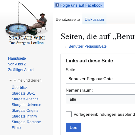
Folge uns auf Facebook
Benutzerseite
Diskussion
Seiten, die auf „Ben
←
Benutzer:PegasusGate
Z
Z
Hauptseite
Links auf diese Seite
u
u
Von A bis Z
Seite:
r
r
Zufälliger Artikel
N
S
Filme und Serien
a
u
Überblick
v
c
Namensraum:
Stargate SG-1
i
h
alle
Stargate Atlantis
g
e
Stargate Universe
a
s
Stargate Origins
Vorlageneinbindungen ausblen
t
p
Stargate Infinity
Stargate-Romane
i
r
Los
Filme
o
i