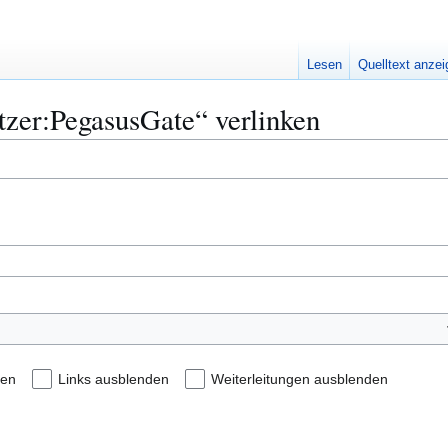
Lesen
Quelltext anze
utzer:PegasusGate“ verlinken
den
Links ausblenden
Weiterleitungen ausblenden