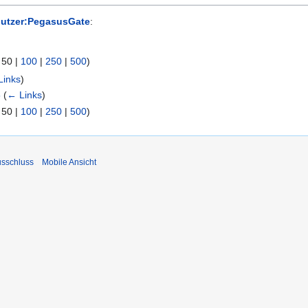
utzer:PegasusGate
:
|
50
|
100
|
250
|
500
)
Links
)
5
(
← Links
)
|
50
|
100
|
250
|
500
)
usschluss
Mobile Ansicht