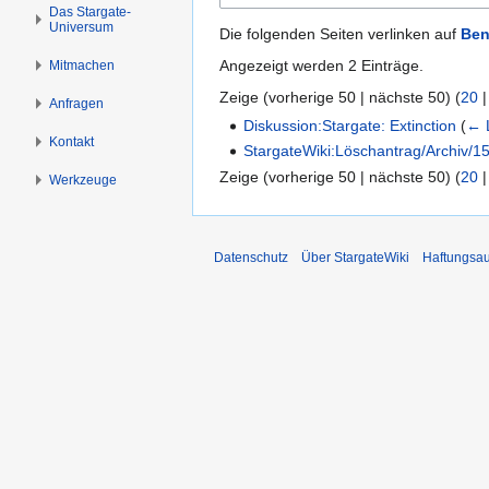
n
n
Das Stargate-
Universum
s
g
Die folgenden Seiten verlinken auf
Ben
p
e
Angezeigt werden 2 Einträge.
Mitmachen
r
n
Zeige (
vorherige 50
|
nächste 50
) (
20
i
Anfragen
n
Diskussion:Stargate: Extinction
(
← 
Kontakt
g
StargateWiki:Löschantrag/Archiv/1
e
Zeige (
vorherige 50
|
nächste 50
) (
20
Werkzeuge
n
Datenschutz
Über StargateWiki
Haftungsa