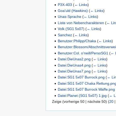
P3X-403
(
← Links
)
Goa'uld (Hawkins)
(
← Links
)
Unas-Sprache
(
← Links
)
Liste von Nebencharakteren
(
← Lin
Volk (SG1 5x07)
(
← Links
)
Sanchez
(
← Links
)
Benutzer:Philipp/Chaka
(
← Links
)
Benutzer:Blossom/Abschnittsverwe
Benutzer:Col. o'neill/PersoSG1
(
← 
Datei:DieUnas2.png
(
← Links
)
Datei:DieUnas4.png
(
← Links
)
Datei:DieUnas7.png
(
← Links
)
Datei:SG1 5x07 Burrock.png
(
← Li
Datei:SG1 5x07 Chaka Rettung.pn
Datei:SG1 5x07 Burrock Waffe.png
Datei:Planet (SG1 5x07) 1.jpg
(
← L
Zeige (
vorherige 50
|
nächste 50
) (
20