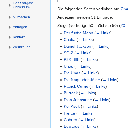
n
n
Das Stargate-
Universum
s
g
Die folgenden Seiten verlinken auf
Cha
p
e
Angezeigt werden 31 Einträge.
Mitmachen
r
n
Zeige (
vorherige 50
|
nächste 50
) (
20
i
Anfragen
n
Der fünfte Mann
(
← Links
)
Kontakt
g
Chaka
(
← Links
)
e
Daniel Jackson
(
← Links
)
Werkzeuge
n
SG-2
(
← Links
)
P3X-888
(
← Links
)
Unas
(
← Links
)
Die Unas
(
← Links
)
Die Naquadah-Mine
(
← Links
)
Patrick Currie
(
← Links
)
Burrock
(
← Links
)
Dion Johnstone
(
← Links
)
Kor Asek
(
← Links
)
Pierce
(
← Links
)
Coburn
(
← Links
)
Edwards
(
← Links
)