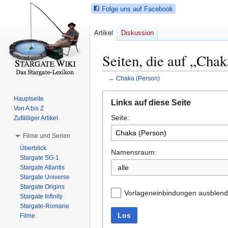
Folge uns auf Facebook
Artikel
Diskussion
Seiten, die auf „Chak
←
Chaka (Person)
Z
Z
Hauptseite
Links auf diese Seite
u
u
Von A bis Z
Seite:
r
r
Zufälliger Artikel
N
S
Filme und Serien
a
u
Überblick
v
c
Namensraum:
Stargate SG-1
i
h
alle
Stargate Atlantis
g
e
Stargate Universe
a
s
Stargate Origins
Vorlageneinbindungen ausblen
t
p
Stargate Infinity
Stargate-Romane
i
r
Los
Filme
o
i