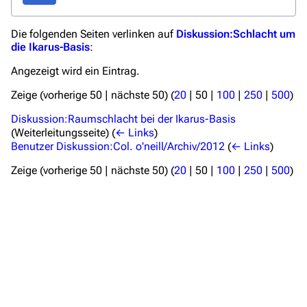
Kommerzielles
Die folgenden Seiten verlinken auf
Diskussion:Schlacht um
Mitmachen
die Ikarus-Basis
:
Hilfe
Angezeigt wird ein Eintrag.
Autorenportal
Zeige (
vorherige 50
|
nächste 50
) (
20
|
50
|
100
|
250
|
500
)
Themengruppen
Diskussion:Raumschlacht bei der Ikarus-Basis
(Weiterleitungsseite)
(
← Links
)
Letzte Änderungen
Benutzer Diskussion:Col. o'neill/Archiv/2012
(
← Links
)
FAQ
Zeige (
vorherige 50
|
nächste 50
) (
20
|
50
|
100
|
250
|
500
)
Wiki-Diskussion
Anfragen
Administrations-Übersicht
Löschantrag
Vandalismus melden