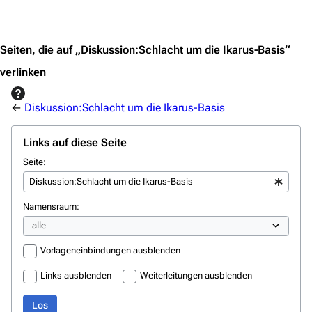
Jump to content
Stargate Origins
Stargate Infinity
Seiten, die auf „Diskussion:Schlacht um die Ikarus-Basis“
Stargate-Romane
verlinken
Filme
←
Diskussion:Schlacht um die Ikarus-Basis
Das Stargate-Universum
Links auf diese Seite
Themenportal
Seite:
Personen
Völker
Namensraum:
Orte
Objekte
Vorlageneinbindungen ausblenden
Zeitleiste
Links ausblenden
Weiterleitungen ausblenden
Fanprojekte
Los