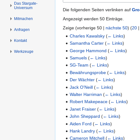
n
n
Das Stargate-
Universum
s
g
Die folgenden Seiten verlinken auf
Gro
p
e
Angezeigt werden 50 Einträge.
Mitmachen
r
n
Zeige (
vorherige 50
|
nächste 50
) (
20
i
Anfragen
n
Charles Kawalsky
(
← Links
)
Kontakt
g
Samantha Carter
(
← Links
)
e
George Hammond
(
← Links
)
Werkzeuge
n
Samuels
(
← Links
)
SG-Team
(
← Links
)
Bewährungsprobe
(
← Links
)
Der Wächter
(
← Links
)
Jack O'Neill
(
← Links
)
Walter Harriman
(
← Links
)
Robert Makepeace
(
← Links
)
Janet Fraiser
(
← Links
)
John Sheppard
(
← Links
)
Aiden Ford
(
← Links
)
Hank Landry
(
← Links
)
Cameron Mitchell
(
← Links
)