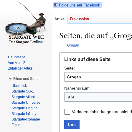
Folge uns auf Facebook
Artikel
Diskussion
Seiten, die auf „Grog
←
Grogan
Z
Z
Hauptseite
Links auf diese Seite
u
u
Von A bis Z
Seite:
r
r
Zufälliger Artikel
N
S
Filme und Serien
a
u
Überblick
v
c
Namensraum:
Stargate SG-1
i
h
alle
Stargate Atlantis
g
e
Stargate Universe
a
s
Stargate Origins
Vorlageneinbindungen ausblen
t
p
Stargate Infinity
Stargate-Romane
i
r
Los
Filme
o
i