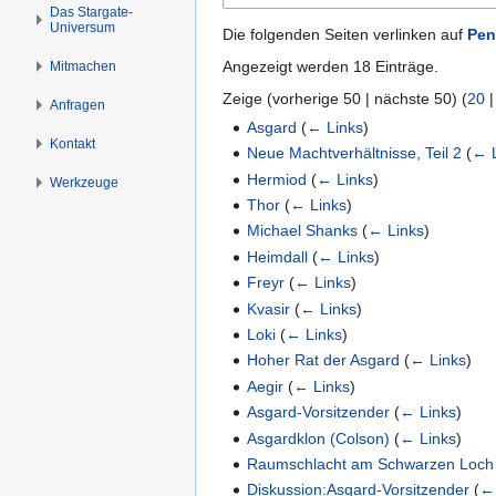
n
n
Das Stargate-
Universum
s
g
Die folgenden Seiten verlinken auf
Pen
p
e
Angezeigt werden 18 Einträge.
Mitmachen
r
n
Zeige (
vorherige 50
|
nächste 50
) (
20
i
Anfragen
n
Asgard
(
← Links
)
Kontakt
g
Neue Machtverhältnisse, Teil 2
(
← 
e
Hermiod
(
← Links
)
Werkzeuge
n
Thor
(
← Links
)
Michael Shanks
(
← Links
)
Heimdall
(
← Links
)
Freyr
(
← Links
)
Kvasir
(
← Links
)
Loki
(
← Links
)
Hoher Rat der Asgard
(
← Links
)
Aegir
(
← Links
)
Asgard-Vorsitzender
(
← Links
)
Asgardklon (Colson)
(
← Links
)
Raumschlacht am Schwarzen Loch u
Diskussion:Asgard-Vorsitzender
(
← 