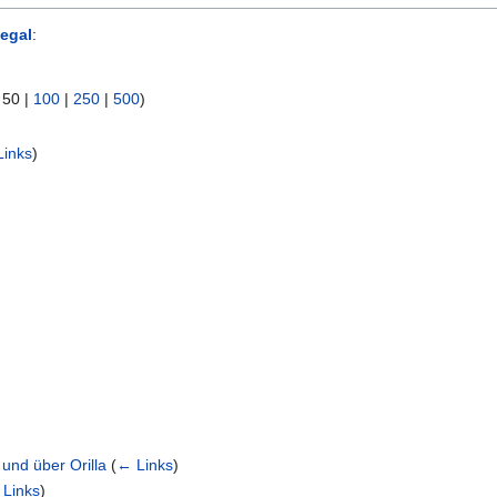
egal
:
|
50
|
100
|
250
|
500
)
Links
)
nd über Orilla
(
← Links
)
Links
)