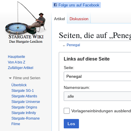
Folge uns auf Facebook
Artikel
Diskussion
Seiten, die auf „Pene
←
Penegal
Z
Z
Hauptseite
Links auf diese Seite
u
u
Von A bis Z
Seite:
r
r
Zufälliger Artikel
N
S
Filme und Serien
a
u
Überblick
v
c
Namensraum:
Stargate SG-1
i
h
alle
Stargate Atlantis
g
e
Stargate Universe
a
s
Stargate Origins
Vorlageneinbindungen ausblen
t
p
Stargate Infinity
Stargate-Romane
i
r
Los
Filme
o
i