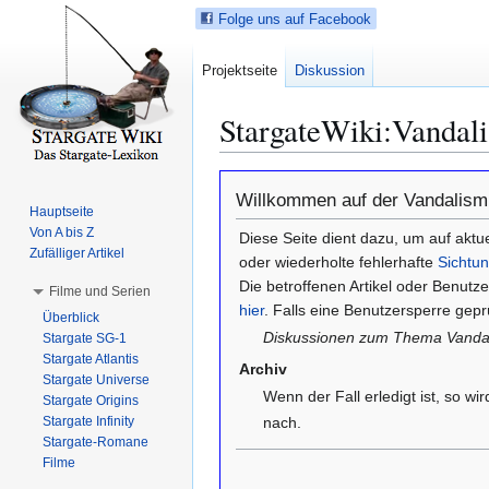
Folge uns auf Facebook
Projektseite
Diskussion
StargateWiki
:
Vandal
Z
Z
Willkommen auf der Vandalis
u
u
Hauptseite
r
r
Von A bis Z
Diese Seite dient dazu, um auf akt
N
S
Zufälliger Artikel
oder wiederholte fehlerhafte
Sichtu
a
u
Die betroffenen Artikel oder Benutz
Filme und Serien
v
c
hier
. Falls eine Benutzersperre geprü
Überblick
i
h
Diskussionen zum Thema Vandal
Stargate SG-1
g
e
Stargate Atlantis
Archiv
a
s
Stargate Universe
Wenn der Fall erledigt ist, so wi
t
p
Stargate Origins
i
r
Stargate Infinity
nach.
Stargate-Romane
o
i
Filme
n
n