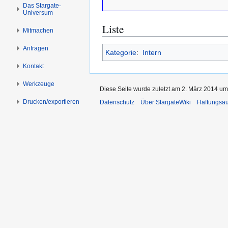
s
g
Das Stargate-
Universum
p
e
r
n
Liste
Mitmachen
i
n
Anfragen
Kategorie
:
Intern
g
Kontakt
e
n
Werkzeuge
Diese Seite wurde zuletzt am 2. März 2014 um
Drucken/­exportieren
Datenschutz
Über StargateWiki
Haftungsa