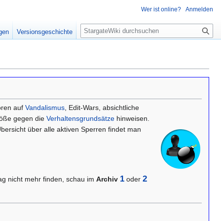
Wer ist online?
Anmelden
S
igen
Versionsgeschichte
u
c
h
e
oren auf
Vandalismus
, Edit-Wars, absichtliche
töße gegen die
Verhaltensgrundsätze
hinweisen.
bersicht über alle aktiven Sperren findet man
1
2
rag nicht mehr finden, schau im
Archiv
oder