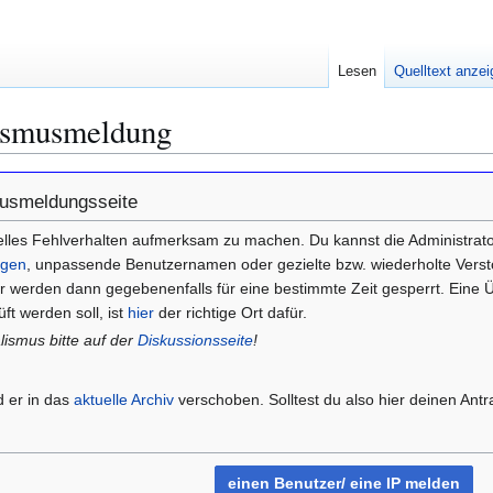
Lesen
Quelltext anze
ismusmeldung
musmeldungsseite
uelles Fehlverhalten aufmerksam zu machen. Du kannst die Administrat
ngen
, unpassende Benutzernamen oder gezielte bzw. wiederholte Vers
er werden dann gegebenenfalls für eine bestimmte Zeit gesperrt. Eine Ü
ft werden soll, ist
hier
der richtige Ort dafür.
ismus bitte auf der
Diskussionsseite
!
rd er in das
aktuelle Archiv
verschoben. Solltest du also hier deinen Ant