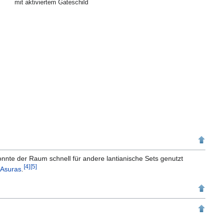
mit aktiviertem Gateschild
nte der Raum schnell für andere lantianische Sets genutzt
[
4
]
[
5
]
f
Asuras
.