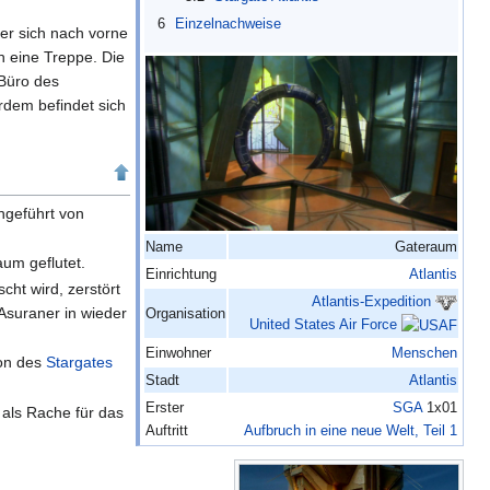
6
Einzelnachweise
der sich nach vorne
h eine Treppe. Die
Büro des
rdem befindet sich
ngeführt von
Name
Gateraum
um geflutet.
Einrichtung
Atlantis
cht wird, zerstört
Atlantis-Expedition
Asuraner in wieder
Organisation
United States Air Force
Einwohner
Menschen
ion des
Stargates
Stadt
Atlantis
Erster
SGA
1x01
 als Rache für das
Auftritt
Aufbruch in eine neue Welt, Teil 1