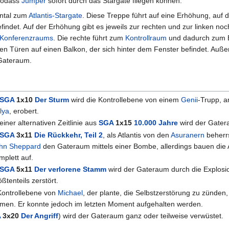
sodass
Jumper
sofort durch das Stargate fliegen können.
ontal zum
Atlantis-Stargate
. Diese Treppe führt auf eine Erhöhung, auf 
findet. Auf der Erhöhung gibt es jeweils zur rechten und zur linken noc
 Konferenzraums
. Die rechte führt zum
Kontrollraum
und dadurch zum 
en Türen auf einen Balkon, der sich hinter dem Fenster befindet. Auße
 Gateraum.
SGA
1x10
Der Sturm
wird die Kontrollebene von einem
Genii
-Trupp, a
lya
, erobert.
 einer alternativen Zeitlinie aus
SGA
1x15
10.000 Jahre
wird der Gatera
SGA
3x11
Die Rückkehr, Teil 2
, als Atlantis von den
Asuranern
beherrs
hn Sheppard
den Gateraum mittels einer Bombe, allerdings bauen die 
mplett auf.
SGA
5x11
Der verlorene Stamm
wird der Gateraum durch die Explos
ößtenteils zerstört.
Kontrollebene von
Michael
, der plante, die Selbstzerstörung zu zünden,
men. Er konnte jedoch im letzten Moment aufgehalten werden.
A
3x20
Der Angriff
) wird der Gateraum ganz oder teilweise verwüstet.