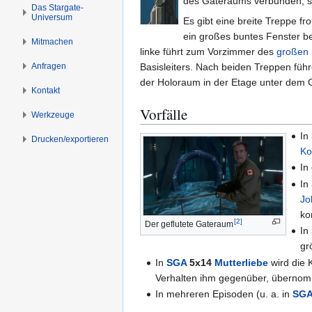
des Gateraums verbunden, 
s
g
Das Stargate-
Universum
p
e
Es gibt eine breite Treppe fr
r
n
ein großes buntes Fenster be
Mitmachen
i
linke führt zum Vorzimmer des
großen
n
Anfragen
Basisleiters. Nach beiden Treppen führ
g
der Holoraum in der Etage unter dem
Kontakt
e
Vorfälle
n
Werkzeuge
In
Drucken/­exportieren
Ko
In
In
Jo
ko
[
2
]
Der geflutete Gateraum
In
gr
In
SGA
5x14
Mutterliebe
wird die 
Verhalten ihm gegenüber, übernom
In mehreren Episoden (u. a. in
SG