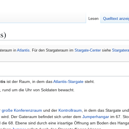
Lesen
Quelltext anze
s)
gateraum in
Atlantis
. Für den Stargateraum im
Stargate-Center
siehe
Stargater
tis
ist der Raum, in dem das
Atlantis-Stargate
steht.
, rund um die Uhr von Soldaten bewacht.
r
große Konferenzraum
und der
Kontrollraum
, in dem das Stargate un
rt wird. Der Gateraum befindet sich unter dem
Jumperhangar
im 67. St
 die 68. Ebene sind durch eine irisartige Öffnung am Boden des Hang