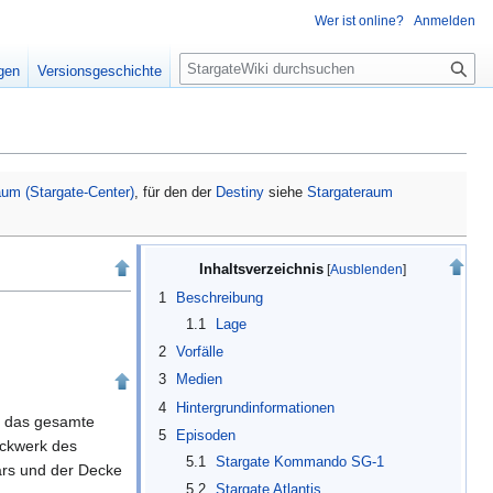
Wer ist online?
Anmelden
S
igen
Versionsgeschichte
u
c
h
e
aum (Stargate-Center)
, für den der
Destiny
siehe
Stargateraum
Inhaltsverzeichnis
1
Beschreibung
1.1
Lage
2
Vorfälle
3
Medien
4
Hintergrundinformationen
d das gesamte
5
Episoden
ockwerk des
5.1
Stargate Kommando SG-1
ars und der Decke
5.2
Stargate Atlantis