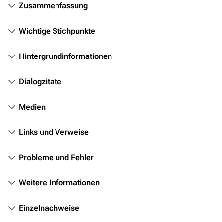
Zusammenfassung
Personen
Völker
Wichtige Stichpunkte
Orte
Hintergrundinformationen
Objekte
Zeitleiste
Dialogzitate
Fanprojekte
Medien
Kommerzielles
Links und Verweise
Mitmachen
Hilfe
Probleme und Fehler
Autorenportal
Weitere Informationen
Themengruppen
Einzelnachweise
Letzte Änderungen