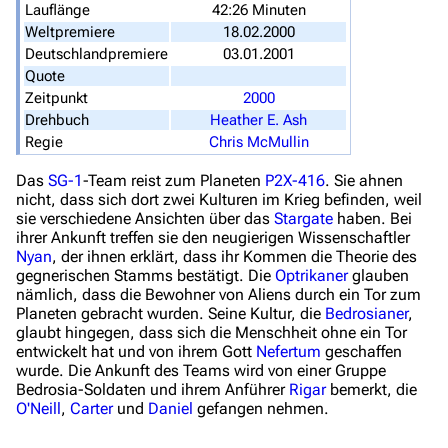
Datei hochladen
Lauflänge
42:26 Minuten
Weltpremiere
18.02.2000
Deutschlandpremiere
03.01.2001
Filme und Serien
Quote
Überblick
Zeitpunkt
2000
Drehbuch
Heather E. Ash
Stargate SG-1
Regie
Chris McMullin
Stargate Atlantis
Das
SG-1
-Team reist zum Planeten
P2X-416
. Sie ahnen
Stargate Universe
nicht, dass sich dort zwei Kulturen im Krieg befinden, weil
sie verschiedene Ansichten über das
Stargate
haben. Bei
Stargate Origins
ihrer Ankunft treffen sie den neugierigen Wissenschaftler
Nyan
, der ihnen erklärt, dass ihr Kommen die Theorie des
Stargate Infinity
gegnerischen Stamms bestätigt. Die
Optrikaner
glauben
nämlich, dass die Bewohner von Aliens durch ein Tor zum
Stargate-Romane
Planeten gebracht wurden. Seine Kultur, die
Bedrosianer
,
glaubt hingegen, dass sich die Menschheit ohne ein Tor
Filme
entwickelt hat und von ihrem Gott
Nefertum
geschaffen
wurde. Die Ankunft des Teams wird von einer Gruppe
Bedrosia-Soldaten und ihrem Anführer
Rigar
bemerkt, die
Das Stargate-Universum
O'Neill
,
Carter
und
Daniel
gefangen nehmen.
Themenportal