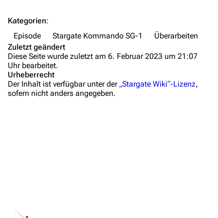
FAQ
Kategorien
:
Wiki-Diskussion
Episode
Stargate Kommando SG-1
Überarbeiten
Anfragen
Zuletzt geändert
Diese Seite wurde zuletzt am 6. Februar 2023 um 21:07
Administrations-Übersicht
Uhr bearbeitet.
Urheberrecht
Löschantrag
Der Inhalt ist verfügbar unter der
„Stargate Wiki“-Lizenz
,
sofern nicht anders angegeben.
Vandalismus melden
Technik-Zentrale
Zusammenfassung
Admin-Anfragen
Wichtige Stichpunkte
Bot-Anfragen
Hintergrundinformationen
Dialogzitate
Kontakt
Medien
Übersicht
Links und Verweise
E-Mail