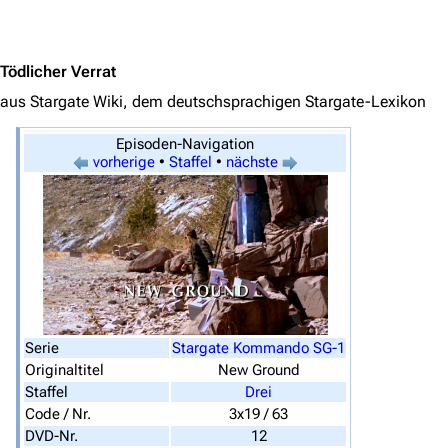
Jump to content
Tödlicher Verrat
aus Stargate Wiki, dem deutschsprachigen Stargate-Lexikon
Episoden-Navigation
vorherige
•
Staffel
•
nächste
3638
2133
346.354
Navigation
Hauptseite
Von A bis Z
Serie
Stargate Kommando SG-1
Originaltitel
New Ground
Zufälliger Artikel
Staffel
Drei
Code / Nr.
3x19 / 63
Spezialseiten
DVD-Nr.
12