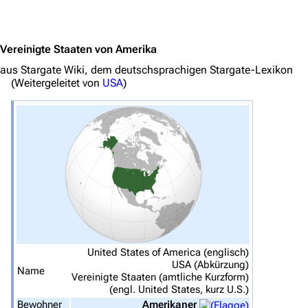
Jump to content
Vereinigte Staaten von Amerika
aus Stargate Wiki, dem deutschsprachigen Stargate-Lexikon
(Weitergeleitet von
USA
)
3639
2133
346.366
Navigation
Hauptseite
United States of America (englisch)
USA (Abkürzung)
Von A bis Z
Name
Vereinigte Staaten (amtliche Kurzform)
(engl.
United States
, kurz U.S.)
Zufälliger Artikel
Bewohner
Amerikaner