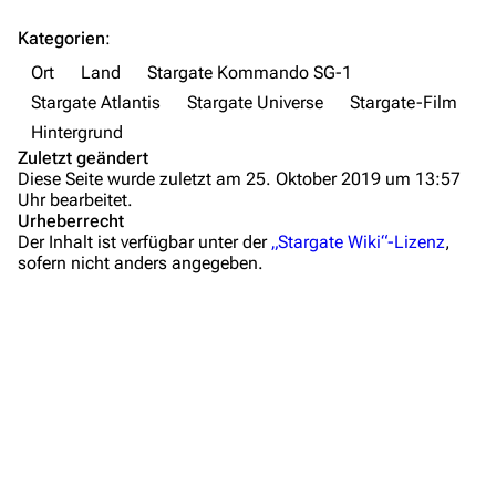
Anfänge des Stargate-Programms
Letzte Änderungen
Kategorien
:
Organisationen
FAQ
Ort
Land
Stargate Kommando SG-1
Der NID
Wiki-Diskussion
Stargate Atlantis
Stargate Universe
Stargate-Film
Der Trust
Hintergrund
Anfragen
Das Stargate-Programm
Zuletzt geändert
Diese Seite wurde zuletzt am 25. Oktober 2019 um 13:57
US-amerikanische Politiker und sonstige Führungspositi
Administrations-Übersicht
Uhr bearbeitet.
Urheberrecht
Robert Kinsey
Löschantrag
Der Inhalt ist verfügbar unter der
„Stargate Wiki“-Lizenz
,
sofern nicht anders angegeben.
Henry Hayes
Vandalismus melden
George Hammond
Technik-Zentrale
Elizabeth Weir
Admin-Anfragen
Jack O'Neill
Bot-Anfragen
Hank Landry
Alan Armstrong
Kontakt
Hintergrundinformationen
Übersicht