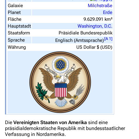
Spezialseiten
Galaxie
Milchstraße
Planet
Erde
Datei hochladen
Fläche
9.629.091 km²
Hauptstadt
Washington, D.C.
Filme und Serien
Staatsform
Präsidiale Bundesrepublik
[
A 1
]
Sprache
Englisch (Amtssprache)
Überblick
Währung
US Dollar $ (USD)
Stargate SG-1
Stargate Atlantis
Stargate Universe
Stargate Origins
Stargate Infinity
Stargate-Romane
Filme
Die
Vereinigten Staaten von Amerika
sind eine
präsidialdemokratische Republik mit bundesstaatlicher
Verfassung in Nordamerika.
Das Stargate-Universum