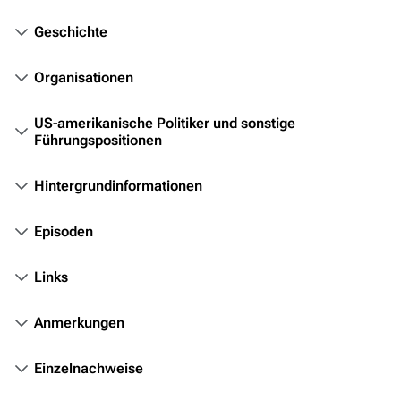
Themenportal
Geschichte
Personen
Organisationen
Völker
Orte
US-amerikanische Politiker und sonstige
Führungspositionen
Objekte
Zeitleiste
Hintergrundinformationen
Fanprojekte
Episoden
Kommerzielles
Links
Mitmachen
Hilfe
Anmerkungen
Autorenportal
Geschichte
Einzelnachweise
Erste Abydos-Mission
Themengruppen