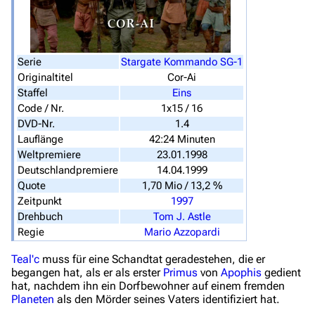
Datei hochladen
Filme und Serien
Überblick
Serie
Stargate Kommando SG-1
Originaltitel
Cor-Ai
Stargate SG-1
Staffel
Eins
Code / Nr.
1x15 / 16
Stargate Atlantis
DVD-Nr.
1.4
Stargate Universe
Lauflänge
42:24 Minuten
Weltpremiere
23.01.1998
Stargate Origins
Deutschlandpremiere
14.04.1999
Stargate Infinity
Quote
1,70 Mio / 13,2 %
Zeitpunkt
1997
Stargate-Romane
Drehbuch
Tom J. Astle
Regie
Mario Azzopardi
Filme
Teal'c
muss für eine Schandtat geradestehen, die er
Das Stargate-Universum
begangen hat, als er als erster
Primus
von
Apophis
gedient
hat, nachdem ihn ein Dorfbewohner auf einem fremden
Themenportal
Planeten
als den Mörder seines Vaters identifiziert hat.