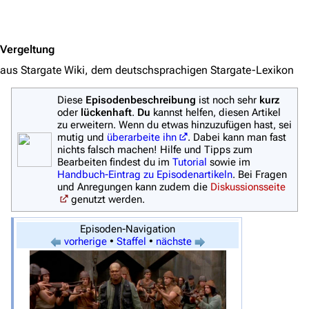
Jump to content
Vergeltung
aus Stargate Wiki, dem deutschsprachigen Stargate-Lexikon
Diese
Episodenbeschreibung
ist noch sehr
kurz
oder
lückenhaft
.
Du
kannst helfen, diesen Artikel
zu erweitern. Wenn du etwas hinzuzufügen hast, sei
3639
2133
346.392
mutig und
überarbeite ihn
. Dabei kann man fast
nichts falsch machen! Hilfe und Tipps zum
Bearbeiten findest du im
Tutorial
sowie im
Handbuch-Eintrag zu Episodenartikeln
. Bei Fragen
Navigation
und Anregungen kann zudem die
Diskussionsseite
genutzt werden.
Hauptseite
Episoden-Navigation
Von A bis Z
vorherige
•
Staffel
•
nächste
Zufälliger Artikel
Spezialseiten