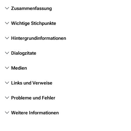
Personen
Zusammenfassung
Völker
Orte
Wichtige Stichpunkte
Objekte
Hintergrundinformationen
Zeitleiste
Dialogzitate
Fanprojekte
Kommerzielles
Medien
Mitmachen
Links und Verweise
Hilfe
Probleme und Fehler
Autorenportal
Themengruppen
Weitere Informationen
Letzte Änderungen