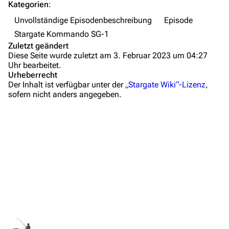
FAQ
Kategorien
:
Wiki-Diskussion
Unvollständige Episodenbeschreibung
Episode
Stargate Kommando SG-1
Anfragen
Zuletzt geändert
Diese Seite wurde zuletzt am 3. Februar 2023 um 04:27
Administrations-Übersicht
Uhr bearbeitet.
Urheberrecht
Löschantrag
Der Inhalt ist verfügbar unter der
„Stargate Wiki“-Lizenz
,
sofern nicht anders angegeben.
Vandalismus melden
Technik-Zentrale
Admin-Anfragen
Zusammenfassung
Bot-Anfragen
Wichtige Stichpunkte
Hintergrundinformationen
Kontakt
Dialogzitate
Übersicht
Medien
E-Mail
Links und Verweise