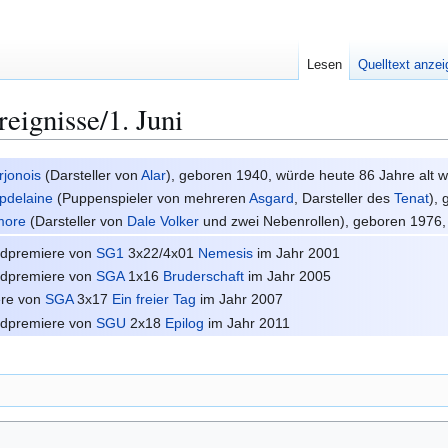
Lesen
Quelltext anze
eignisse/1. Juni
jonois
(Darsteller von
Alar
), geboren 1940, würde heute 86 Jahre alt 
pdelaine
(Puppenspieler von mehreren
Asgard
, Darsteller des
Tenat
),
lmore
(Darsteller von
Dale Volker
und zwei Nebenrollen), geboren 1976, 
ndpremiere von
SG1
3x22/4x01
Nemesis
im Jahr 2001
ndpremiere von
SGA
1x16
Bruderschaft
im Jahr 2005
ere von
SGA
3x17
Ein freier Tag
im Jahr 2007
ndpremiere von
SGU
2x18
Epilog
im Jahr 2011