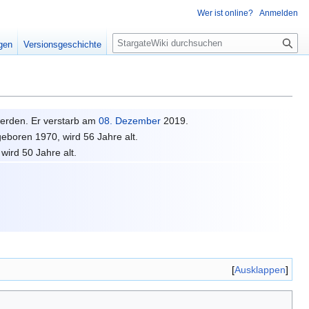
Wer ist online?
Anmelden
S
igen
Versionsgeschichte
u
c
h
e
werden. Er verstarb am
08.
Dezember
2019.
 geboren 1970, wird 56 Jahre alt.
wird 50 Jahre alt.
Ausklappen