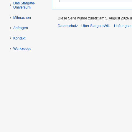
s
g
Das Stargate-
Universum
p
e
r
n
Mitmachen
Diese Seite wurde zuletzt am 5. August 2026 u
i
Datenschutz
Über StargateWiki
Haftungsa
n
Anfragen
g
Kontakt
e
n
Werkzeuge