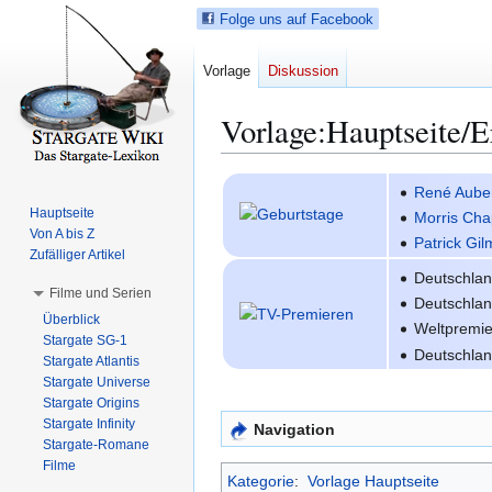
Folge uns auf Facebook
Vorlage
Diskussion
Vorlage
:
Hauptseite/Er
Z
Z
René Auber
u
u
Hauptseite
Morris Cha
r
r
Von A bis Z
Patrick Gi
N
S
Zufälliger Artikel
Deutschla
a
u
Filme und Serien
Deutschla
v
c
Überblick
i
h
Weltpremi
Stargate SG-1
g
e
Deutschla
Stargate Atlantis
a
s
Stargate Universe
t
p
Stargate Origins
i
r
Stargate Infinity
Navigation
Stargate-Romane
o
i
Filme
n
n
Kategorie
:
Vorlage Hauptseite