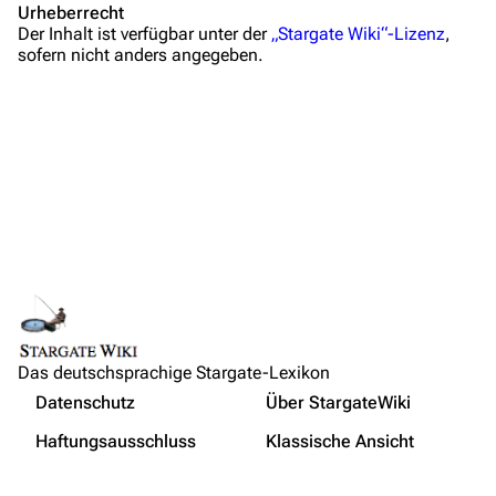
Urheberrecht
Der Inhalt ist verfügbar unter der
„Stargate Wiki“-Lizenz
,
Wiki-Diskussion
sofern nicht anders angegeben.
Anfragen
Administrations-Übersicht
Löschantrag
Vandalismus melden
Technik-Zentrale
Admin-Anfragen
Links auf diese Seite
Bot-Anfragen
Änderungen an verlinkten Seiten
Das deutschsprachige Stargate-Lexikon
Druckversion
Kontakt
Nicht angemeldet
Datenschutz
Über StargateWiki
Permanenter Link
Übersicht
Ihre IP-Adresse wird öffentlich sichtbar sein, wenn Sie
Haftungsausschluss
Klassische Ansicht
Änderungen vornehmen.
Seiten­­informationen
E-Mail