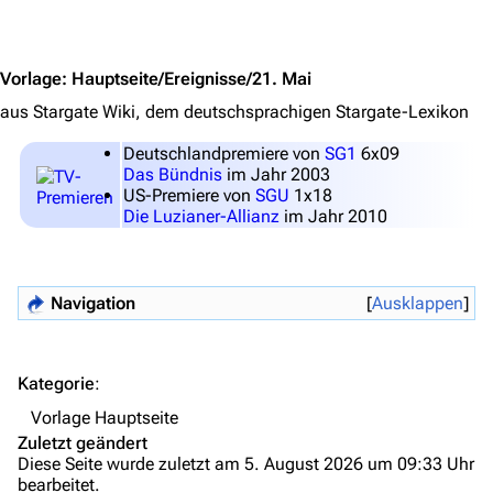
Personen
Jump to content
Völker
Vorlage
:
Hauptseite/Ereignisse/21. Mai
Orte
aus Stargate Wiki, dem deutschsprachigen Stargate-Lexikon
Objekte
Deutschlandpremiere von
SG1
6x09
Zeitleiste
Das Bündnis
im Jahr 2003
US-Premiere von
SGU
1x18
Fanprojekte
Die Luzianer-Allianz
im Jahr 2010
Kommerzielles
Mitmachen
Navigation
Ausklappen
Hilfe
Autorenportal
Kategorie
:
Themengruppen
Vorlage Hauptseite
Zuletzt geändert
Letzte Änderungen
Diese Seite wurde zuletzt am 5. August 2026 um 09:33 Uhr
bearbeitet.
FAQ