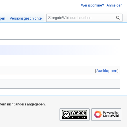
Wer ist online?
Anmelden
S
igen
Versionsgeschichte
u
c
h
e
Ausklappen
ofern nicht anders angegeben.