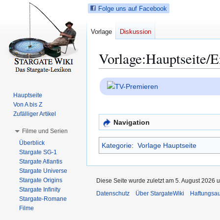
Folge uns auf Facebook
Vorlage
Diskussion
Vorlage
:
Hauptseite/E
Z
Z
u
u
Hauptseite
r
r
Von A bis Z
N
S
Zufälliger Artikel
Navigation
a
u
Filme und Serien
v
c
Überblick
Kategorie
:
Vorlage Hauptseite
i
h
Stargate SG-1
g
e
Stargate Atlantis
a
s
Stargate Universe
t
p
Stargate Origins
Diese Seite wurde zuletzt am 5. August 2026 u
i
r
Stargate Infinity
Datenschutz
Über StargateWiki
Haftungsa
Stargate-Romane
o
i
Filme
n
n