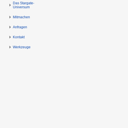
s
g
Das Stargate-
Universum
p
e
r
n
Mitmachen
i
n
Anfragen
g
Kontakt
e
n
Werkzeuge