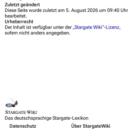
Zuletzt geändert
Letzte Änderungen
Diese Seite wurde zuletzt am 5. August 2026 um 09:40 Uhr
bearbeitet.
FAQ
Urheberrecht
Der Inhalt ist verfügbar unter der
„Stargate Wiki“-Lizenz
,
Wiki-Diskussion
sofern nicht anders angegeben.
Anfragen
Administrations-Übersicht
Löschantrag
Vandalismus melden
Technik-Zentrale
Admin-Anfragen
Links auf diese Seite
Bot-Anfragen
Änderungen an verlinkten Seiten
Das deutschsprachige Stargate-Lexikon
Druckversion
Kontakt
Nicht angemeldet
Datenschutz
Über StargateWiki
Permanenter Link
Übersicht
Ihre IP-Adresse wird öffentlich sichtbar sein, wenn Sie