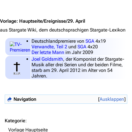
Jump to content
Themenportal
Personen
Vorlage
:
Hauptseite/Ereignisse/29. April
Völker
aus Stargate Wiki, dem deutschsprachigen Stargate-Lexikon
Orte
Deutschlandpremiere von
SGA
4x19
Verwandte, Teil 2
und
SGA
4x20
Objekte
Der letzte Mann
im Jahr 2009
Joel Goldsmith
, der Komponist der Stargate-
Zeitleiste
Musik aller drei Serien und der beiden Filme,
starb am 29. April 2012 im Alter von 54
Fanprojekte
Jahren.
Kommerzielles
Mitmachen
Navigation
Ausklappen
Hilfe
Autorenportal
Kategorie
:
Themengruppen
Vorlage Hauptseite