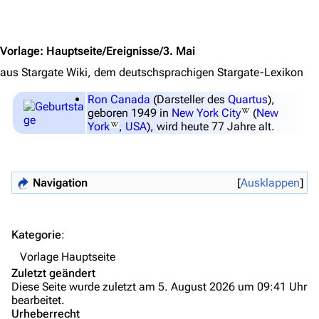
Jump to content
Völker
Orte
Vorlage
:
Hauptseite/Ereignisse/3. Mai
Objekte
aus Stargate Wiki, dem deutschsprachigen Stargate-Lexikon
Zeitleiste
Ron Canada
(Darsteller des
Quartus
),
geboren 1949 in
New York City
(
New
Fanprojekte
York
,
USA
), wird heute 77 Jahre alt.
Kommerzielles
Mitmachen
Navigation
Ausklappen
Hilfe
Autorenportal
Kategorie
:
Themengruppen
Vorlage Hauptseite
Zuletzt geändert
Letzte Änderungen
Diese Seite wurde zuletzt am 5. August 2026 um 09:41 Uhr
bearbeitet.
FAQ
Urheberrecht