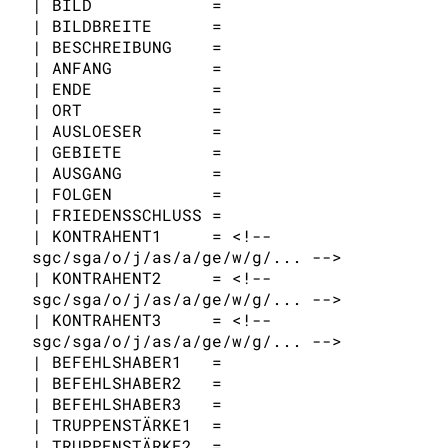
| BILD            = 

Stargate SG-1
| BILDBREITE      = 

| BESCHREIBUNG    = 

Stargate Atlantis
| ANFANG          = 

Stargate Universe
| ENDE            = 

| ORT             = 

Stargate Origins
| AUSLOESER       = 

| GEBIETE         = 

Stargate Infinity
| AUSGANG         = 

Stargate-Romane
| FOLGEN          = 

| FRIEDENSSCHLUSS = 

Filme
| KONTRAHENT1     = <!-- 
sgc/sga/o/j/as/a/ge/w/g/... -->

Das Stargate-Universum
| KONTRAHENT2     = <!-- 
sgc/sga/o/j/as/a/ge/w/g/... -->

Themenportal
| KONTRAHENT3     = <!-- 
sgc/sga/o/j/as/a/ge/w/g/... -->

Personen
| BEFEHLSHABER1   = 

| BEFEHLSHABER2   = 

Völker
| BEFEHLSHABER3   = 

Orte
| TRUPPENSTÄRKE1  = 

| TRUPPENSTÄRKE2  = 
