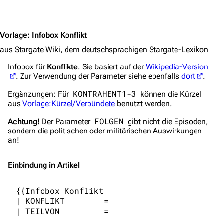
Jump to content
Vorlage
:
Infobox Konflikt
3639
2133
346.436
aus Stargate Wiki, dem deutschsprachigen Stargate-Lexikon
Infobox für
Konflikte
. Sie basiert auf der
Wikipedia-Version
. Zur Verwendung der Parameter siehe ebenfalls
dort
.
Navigation
KONTRAHENT1-3
Ergänzungen:
Für
können die Kürzel
Hauptseite
aus
Vorlage:Kürzel/Verbündete
benutzt werden.
Von A bis Z
FOLGEN
Achtung!
Der Parameter
gibt nicht die Episoden,
sondern die politischen oder militärischen Auswirkungen
Zufälliger Artikel
an!
Spezialseiten
Einbindung in Artikel
Datei hochladen
{{Infobox Konflikt

Filme und Serien
| KONFLIKT        = 

Überblick
| TEILVON         = 
