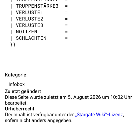
Objekte
| TRUPPENSTÄRKE3  = 

| VERLUSTE1       = 

Zeitleiste
| VERLUSTE2       = 

Fanprojekte
| VERLUSTE3       = 

| NOTIZEN         = 

Kommerzielles
| SCHLACHTEN      = 

Mitmachen
Hilfe
Autorenportal
Kategorie
:
Themengruppen
Infobox
Zuletzt geändert
Letzte Änderungen
Diese Seite wurde zuletzt am 5. August 2026 um 10:02 Uhr
bearbeitet.
FAQ
Urheberrecht
Der Inhalt ist verfügbar unter der
„Stargate Wiki“-Lizenz
,
Wiki-Diskussion
sofern nicht anders angegeben.
Anfragen