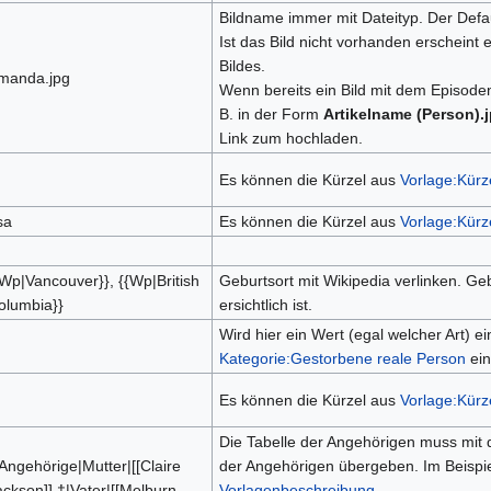
Bildname immer mit Dateityp. Der Defau
Ist das Bild nicht vorhanden erscheint
Bildes.
manda.jpg
Wenn bereits ein Bild mit dem Episod
B. in der Form
Artikelname (Person).
Link zum hochladen.
Es können die Kürzel aus
Vorlage:Kürz
sa
Es können die Kürzel aus
Vorlage:Kürze
{Wp|Vancouver}}, {{Wp|British
Geburtsort mit Wikipedia verlinken. Geb
olumbia}}
ersichtlich ist.
Wird hier ein Wert (egal welcher Art) ei
Kategorie:Gestorbene reale Person
ein
Es können die Kürzel aus
Vorlage:Kürz
Die Tabelle der Angehörigen muss mit
{Angehörige|Mutter|[[Claire
der Angehörigen übergeben. Im Beispie
ackson]] †|Vater|[[Melburn
Vorlagenbeschreibung
.