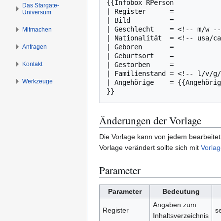
{{Infobox RPerson

s
g
Das Stargate-
| Register      = 

Universum
p
e
| Bild          = 

r
n
| Geschlecht    = <!-- m/w --
Mitmachen
i
| Nationalität  = <!-- usa/ca
| Geboren       = 

Anfragen
n
| Geburtsort    = 

g
Kontakt
| Gestorben     = 

e
| Familienstand = <!-- l/v/g/
n
Werkzeuge
| Angehörige    = {{Angehörig
}}
Änderungen der Vorlage
Die Vorlage kann von jedem bearbeitet 
Vorlage verändert sollte sich mit
Vorla
Parameter
Parameter
Bedeutung
Angaben zum
Register
s
Inhaltsverzeichnis