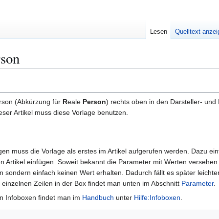
Lesen
Quelltext anze
rson
erson (Abkürzung für
R
eale
Person
) rechts oben in den Darsteller- und 
dieser Artikel muss diese Vorlage benutzen.
ügen muss die Vorlage als erstes im Artikel aufgerufen werden. Dazu ei
en Artikel einfügen. Soweit bekannt die Parameter mit Werten versehen
n sondern einfach keinen Wert erhalten. Dadurch fällt es später leichte
 einzelnen Zeilen in der Box findet man unten im Abschnitt
Parameter
.
on Infoboxen findet man im
Handbuch
unter
Hilfe:Infoboxen
.