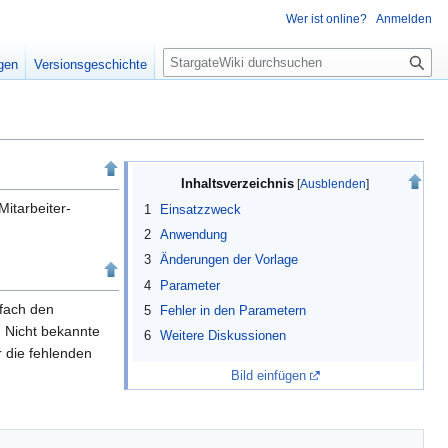
Wer ist online?
Anmelden
S
igen
Versionsgeschichte
u
c
h
e
Inhaltsverzeichnis
Mitarbeiter-
1
Einsatzzweck
2
Anwendung
3
Änderungen der Vorlage
4
Parameter
nfach den
5
Fehler in den Parametern
. Nicht bekannte
6
Weitere Diskussionen
r die fehlenden
Bild einfügen