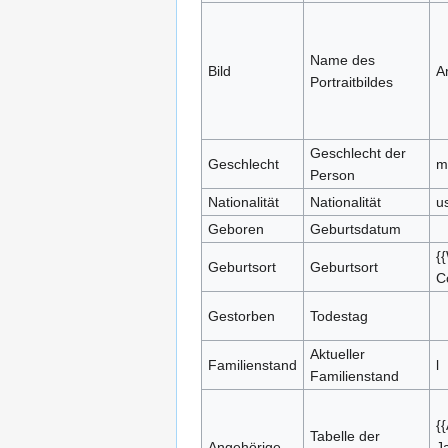
Name des
Bild
A
Portraitbildes
Geschlecht der
Geschlecht
m
Person
Nationalität
Nationalität
u
Geboren
Geburtsdatum
{
Geburtsort
Geburtsort
C
Gestorben
Todestag
Aktueller
Familienstand
l
Familienstand
{
Tabelle der
Angehörige
J