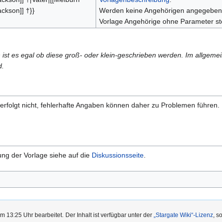
ackson]] †}}
Werden keine Angehörigen angegeben e
Vorlage Angehörige ohne Parameter steh
 ist es egal ob diese groß- oder klein-geschrieben werden. Im allgemei
d.
rfolgt nicht, fehlerhafte Angaben können daher zu Problemen führen. D
ng der Vorlage siehe auf die
Diskussionsseite
.
m 13:25 Uhr bearbeitet.
Der Inhalt ist verfügbar unter der
„Stargate Wiki“-Lizenz
, s