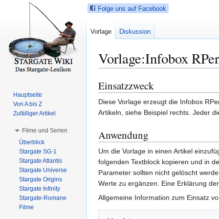
Folge uns auf Facebook
Vorlage
Diskussion
Vorlage
:
Infobox RPe
Einsatzzweck
Z
Z
u
u
Hauptseite
Diese Vorlage erzeugt die Infobox RP
Von A bis Z
r
r
Artikeln, siehe Beispiel rechts. Jeder 
Zufälliger Artikel
N
S
a
u
Filme und Serien
Anwendung
v
c
Überblick
i
h
Um die Vorlage in einen Artikel einzuf
Stargate SG-1
g
e
Stargate Atlantis
folgenden Textblock kopieren und in d
a
s
Stargate Universe
Parameter sollten nicht gelöscht werde
Stargate Origins
t
p
Werte zu ergänzen. Eine Erklärung der
Stargate Infinity
i
r
Allgemeine Information zum Einsatz v
Stargate-Romane
o
i
Filme
n
n