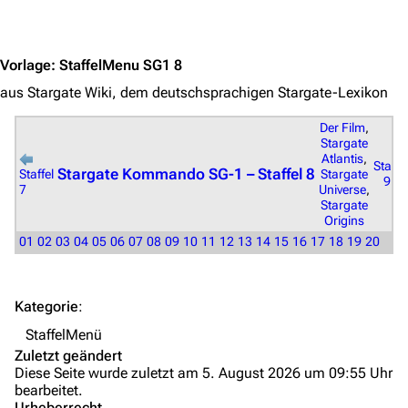
Jump to content
Völker
Orte
Vorlage
:
StaffelMenu SG1 8
Objekte
aus Stargate Wiki, dem deutschsprachigen Stargate-Lexikon
Zeitleiste
Der Film
,
Stargate
Fanprojekte
Atlantis
,
Staffel
Stargate Kommando SG-1 – Staffel 8
Stargate
Staffel
9
Kommerzielles
Universe
,
7
Stargate
Origins
Mitmachen
01
02
03
04
05
06
07
08
09
10
11
12
13
14
15
16
17
18
19
20
Hilfe
Autorenportal
Kategorie
:
Themengruppen
StaffelMenü
Zuletzt geändert
Letzte Änderungen
Diese Seite wurde zuletzt am 5. August 2026 um 09:55 Uhr
bearbeitet.
FAQ
Urheberrecht