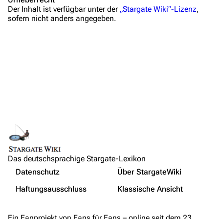
Der Inhalt ist verfügbar unter der
„Stargate Wiki“-Lizenz
,
Wiki-Diskussion
sofern nicht anders angegeben.
Anfragen
Administrations-Übersicht
Löschantrag
Vandalismus melden
Technik-Zentrale
Admin-Anfragen
Bot-Anfragen
Links auf diese Seite
Das deutschsprachige Stargate-Lexikon
Änderungen an verlinkten Seiten
Kontakt
Nicht angemeldet
Datenschutz
Über StargateWiki
Druckversion
Übersicht
Ihre IP-Adresse wird öffentlich sichtbar sein, wenn Sie
Haftungsausschluss
Klassische Ansicht
Änderungen vornehmen.
Permanenter Link
E-Mail
Seiten­­informationen
Wer ist online?
Feedback
Ein Fanprojekt von Fans für Fans – online seit dem 23.