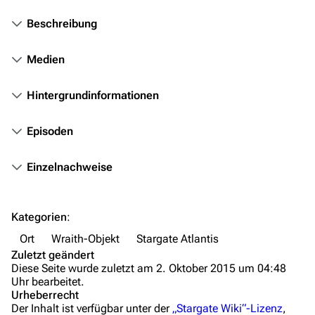
Fanprojekte
Beschreibung
Kommerzielles
Medien
Mitmachen
Hilfe
Hintergrundinformationen
Autorenportal
Episoden
Themengruppen
Einzelnachweise
Letzte Änderungen
FAQ
Kategorien
:
Wiki-Diskussion
Ort
Wraith-Objekt
Stargate Atlantis
Anfragen
Zuletzt geändert
Diese Seite wurde zuletzt am 2. Oktober 2015 um 04:48
Administrations-Übersicht
Uhr bearbeitet.
Urheberrecht
Löschantrag
Der Inhalt ist verfügbar unter der
„Stargate Wiki“-Lizenz
,