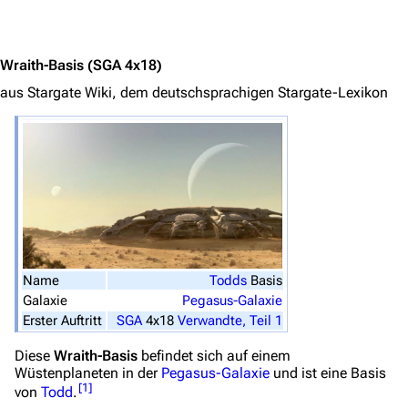
Jump to content
Stargate Universe
Stargate Origins
Wraith-Basis
(SGA 4x18)
Stargate Infinity
aus Stargate Wiki, dem deutschsprachigen Stargate-Lexikon
Stargate-Romane
Filme
Das Stargate-Universum
Themenportal
Personen
Name
Todds
Basis
Völker
Galaxie
Pegasus-Galaxie
Orte
Erster Auftritt
SGA
4x18
Verwandte, Teil 1
Objekte
Diese
Wraith-Basis
befindet sich auf einem
Wüstenplaneten in der
Pegasus-Galaxie
und ist eine Basis
Zeitleiste
[
1
]
von
Todd
.