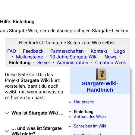
Jump to content
Stargate Universe
Stargate Origins
Hilfe
:
Einleitung
Stargate Infinity
aus Stargate Wiki, dem deutschsprachigen Stargate-Lexikon
Stargate-Romane
Hier findest Du interne Seiten zum Wiki selbst:
FAQ
·
Feedback
·
Partnerschaften
·
Kontakt
·
Logo
Filme
·
Meilensteine
·
10 Jahre Stargate Wiki
·
News
·
Einleitung
·
Server
·
Administration
·
Creation Week
Das Stargate-Universum
Diese Seite soll Dir das
Themenportal
Projekt
Stargate Wiki
kurz
Stargate-Wiki-
vorstellen, damit du auch
Personen
Handbuch
weißt, mit wem und was du
es hier zu tun hast.
Völker
Hauptseite
Orte
Einleitung
Was ist Stargate Wiki ...
Aufbau des Wikis
Objekte
Schreiben im Wiki
... und was ist Stargate
Zeitleiste
Wiki nicht?