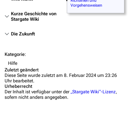
Richtlinien und
Vorgehensweisen
Fanprojekte
Kurze Geschichte von
Kommerzielles
Stargate Wiki
Mitmachen
Die Zukunft
Hilfe
Autorenportal
Kategorie
:
Themengruppen
Hilfe
Zuletzt geändert
Letzte Änderungen
Diese Seite wurde zuletzt am 8. Februar 2024 um 23:26
Uhr bearbeitet.
FAQ
Urheberrecht
Der Inhalt ist verfügbar unter der
„Stargate Wiki“-Lizenz
,
Wiki-Diskussion
sofern nicht anders angegeben.
Anfragen
Administrations-Übersicht
Löschantrag