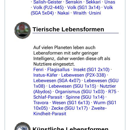
·
Salish-Geister
·
Serrakin
·
Sekkari
·
Unas
·
Volk (PJ2-445)
·
Volk (SG1 3x14)
·
Volk
(SGA 5x04)
·
Nakai
·
Wraith
·
Ursini
Tierische Lebensformen
3638
2133
346.354
Auf vielen Planeten leben auch
Lebensformen mit sehr geringer
Intelligenz, daher werden diese oft als
Nutztiere eingesetzt.
Navigation
Fenri
·
Flagisallus
·
Insekt (SG1 2x10)
·
Iratus-Käfer
·
Lebewesen (P2X-338)
·
Hauptseite
Lebewesen (SGA 4x07)
·
Lebewesen (SGU
1x08)
·
Lebewesen (SGU 1x15)
·
Nutztier
Von A bis Z
(Abydos)
·
Organismus (SGU 1x03)
·
R75
·
Schlaf-Parasit
·
Spinne (SGU 1x14)
·
Zufälliger Artikel
Travora
·
Wesen (SG1 6x13)
·
Wurm (SG1
10x05)
·
Zecke (SGU 1x17)
·
Zweite-
Spezialseiten
Kindheit-Parasit
Datei hochladen
Künstliche Lebensformen