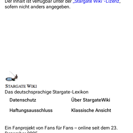
Der Inhalt ist verfügbar unter der
„Stargate Wiki“-Lizenz
,
Wiki-Diskussion
sofern nicht anders angegeben.
Anfragen
Administrations-Übersicht
Löschantrag
Vandalismus melden
Technik-Zentrale
Admin-Anfragen
Bot-Anfragen
Links auf diese Seite
Das deutschsprachige Stargate-Lexikon
Änderungen an verlinkten Seiten
Kontakt
Nicht angemeldet
Datenschutz
Über StargateWiki
Druckversion
Übersicht
Ihre IP-Adresse wird öffentlich sichtbar sein, wenn Sie
Haftungsausschluss
Klassische Ansicht
Änderungen vornehmen.
Permanenter Link
E-Mail
Seiten­­informationen
Wer ist online?
Feedback
Ein Fanprojekt von Fans für Fans – online seit dem 23.