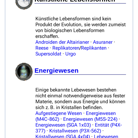
Filme und Serien
Überblick
Künstliche Lebensformen sind kein
Produkt der Evolution, sie werden zumeist
Stargate SG-1
von biologischen Lebensformen
erschaffen.
Stargate Atlantis
Androiden der Altairianer
·
Asuraner
·
Reese
·
Replikatoren
/
Replikanten
·
Stargate Universe
Supersoldat
·
Urgo
Stargate Origins
Energiewesen
Stargate Infinity
Stargate-Romane
Einige bekannte Lebewesen bestehen
Filme
nicht einmal notwendigerweise aus fester
Materie, sondern aus Energie und können
sich z. B. in Kristallen befinden.
Das Stargate-Universum
Aufgestiegene Wesen
·
Energiewesen
(M4C-862)
·
Energiewesen (M5S-224)
·
Themenportal
Energiewesen (SGA 1x03)
·
Entität (P4X-
Personen
377)
·
Kristallwesen (P3X-562)
·
Kristallwesen (SGA 4x04)
·
Lebewesen