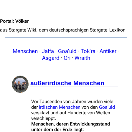
Jump to content
Portal
:
Völker
aus Stargate Wiki, dem deutschsprachigen Stargate-Lexikon
Menschen
·
Jaffa
·
Goa'uld
·
Tok'ra
·
Antiker
·
Asgard
·
Ori
·
Wraith
außerirdische Menschen
Vor Tausenden von Jahren wurden viele
der
irdischen Menschen
von den
Goa'uld
versklavt und auf Hunderte von Welten
verschleppt.
Menschen, deren Entwicklungsstand
unter dem der Erde liegt: