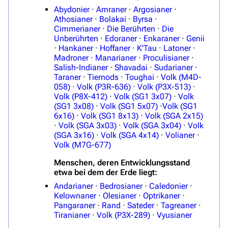
Abydonier
·
Amraner
·
Argosianer
·
Athosianer
·
Bolakai
·
Byrsa
·
Cimmerianer
·
Die Berührten
·
Die
Unberührten
·
Edoraner
·
Enkaraner
·
Genii
·
Hankaner
·
Hoffaner
·
K'Tau
·
Latoner
·
Madroner
·
Manarianer
·
Proculisianer
·
Salish-Indianer
·
Shavadai
·
Sudarianer
·
Taraner
·
Tiernods
·
Toughai
·
Volk (M4D-
058)
·
Volk (P3R-636)
·
Volk (P3X-513)
·
Volk (P8X-412)
·
Volk (SG1 3x07)
·
Volk
(SG1 3x08)
·
Volk (SG1 5x07)
·
Volk (SG1
6x16)
·
Volk (SG1 8x13)
·
Volk (SGA 2x15)
·
Volk (SGA 3x03)
·
Volk (SGA 3x04)
·
Volk
(SGA 3x16)
·
Volk (SGA 4x14)
·
Volianer
·
Volk (M7G-677)
Menschen, deren Entwicklungsstand
etwa bei dem der Erde liegt:
Andarianer
·
Bedrosianer
·
Caledonier
·
Kelownaner
·
Olesianer
·
Optrikaner
·
Pangaraner
·
Rand
·
Sateder
·
Tagreaner
·
Tiranianer
·
Volk (P3X-289)
·
Vyusianer