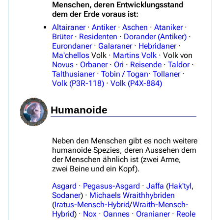
Menschen, deren Entwicklungsstand
dem der Erde voraus ist:
Altairaner
·
Antiker
·
Aschen
·
Ataniker
·
Brüter
·
Residenten
·
Dorander (Antiker)
·
Eurondaner
·
Galaraner
·
Hebridaner
·
Ma'chellos
Volk ·
Martins Volk
· Volk von
Novus
·
Orbaner
·
Ori
·
Reisende
·
Taldor
·
Talthusianer
·
Tobin / Togan
·
Tollaner
·
Volk (P3R-118)
·
Volk (P4X-884)
Humanoide
Neben den Menschen gibt es noch weitere
humanoide Spezies, deren Aussehen dem
der Menschen ähnlich ist (zwei Arme,
zwei Beine und ein Kopf).
Asgard
·
Pegasus-Asgard
·
Jaffa
(
Hak'tyl
,
Sodaner
) ·
Michaels Wraithhybriden
(
Iratus-Mensch-Hybrid
/
Wraith-Mensch-
Hybrid
) ·
Nox
·
Oannes
·
Oranianer
·
Reole