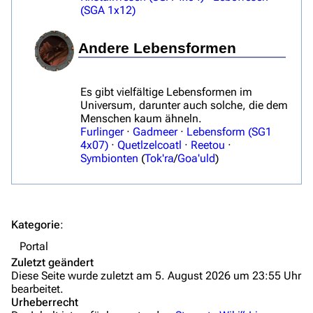
Völker
(SGA 1x12)
Orte
Andere Lebensformen
Objekte
Zeitleiste
Es gibt vielfältige Lebensformen im
Universum, darunter auch solche, die dem
Fanprojekte
Menschen kaum ähneln.
Furlinger
·
Gadmeer
·
Lebensform (SG1
Kommerzielles
4x07)
·
Quetlzelcoatl
·
Reetou
·
Symbionten
(
Tok'ra
/
Goa'uld
)
Mitmachen
Hilfe
Autorenportal
Kategorie
:
Themengruppen
Portal
Zuletzt geändert
Letzte Änderungen
Diese Seite wurde zuletzt am 5. August 2026 um 23:55 Uhr
bearbeitet.
FAQ
Urheberrecht