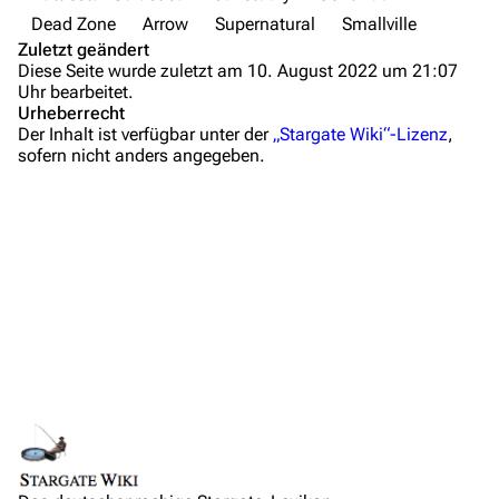
Dead Zone
Arrow
Supernatural
Smallville
Anfragen
Zuletzt geändert
Diese Seite wurde zuletzt am 10. August 2022 um 21:07
Administrations-Übersicht
Uhr bearbeitet.
Urheberrecht
Löschantrag
Der Inhalt ist verfügbar unter der
„Stargate Wiki“-Lizenz
,
sofern nicht anders angegeben.
Vandalismus melden
Technik-Zentrale
Admin-Anfragen
Bot-Anfragen
Kontakt
Übersicht
E-Mail
Links auf diese Seite
Feedback
Änderungen an verlinkten Seiten
IRC-Channel