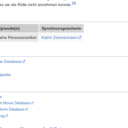
[
4
]
ss sie die Rolle nicht annehmen konnte.
Episode(n)
Synchronsprecherin
iehe Personenartikel
Katrin Zimmermann
vie Database
ipedia
a
et Movie Database
Movie Database
log