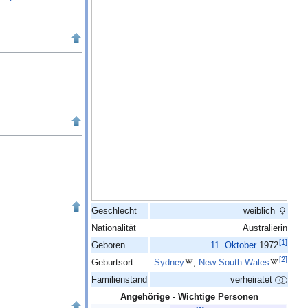
Geschlecht
weiblich
Nationalität
Australierin
[
1
]
Geboren
11.
Oktober
1972
[
2
]
Geburtsort
Sydney
,
New South Wales
Familienstand
verheiratet
Angehörige - Wichtige Personen