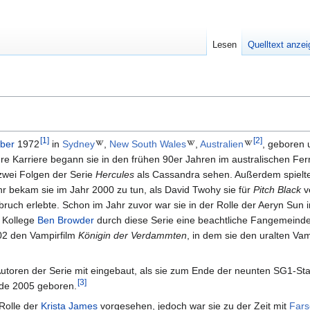
Lesen
Quelltext anze
[
1
]
[
2
]
ber
1972
in
Sydney
,
New South Wales
,
Australien
, geboren u
hre Karriere begann sie in den frühen 90er Jahren im australischen Fe
 zwei Folgen der Serie
Hercules
als Cassandra sehen. Außerdem spielte 
hr bekam sie im Jahr 2000 zu tun, als David Twohy sie für
Pitch Black
ve
bruch erlebte. Schon im Jahr zuvor war sie in der Rolle der Aeryn Sun 
r Kollege
Ben Browder
durch diese Serie eine beachtliche Fangemeinde
02 den Vampirfilm
Königin der Verdammten
, in dem sie den uralten Va
toren der Serie mit eingebaut, als sie zum Ende der neunten SG1-Staf
[
3
]
rde 2005 geboren.
 Rolle der
Krista James
vorgesehen, jedoch war sie zu der Zeit mit
Fars