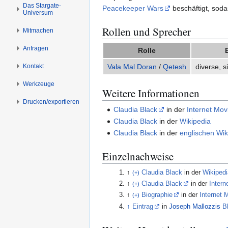
s
g
Das Stargate-
Peacekeeper Wars
beschäftigt, soda
Universum
p
e
r
n
Rollen und Sprecher
Mitmachen
i
Anfragen
n
Rolle
g
Kontakt
Vala Mal Doran
/
Qetesh
diverse, s
e
n
Werkzeuge
Weitere Informationen
Drucken/­exportieren
Claudia Black
in der
Internet Mo
Claudia Black
in der
Wikipedia
Claudia Black
in der
englischen Wik
Einzelnachweise
↑
Claudia Black
in der
Wikipedi
(+)
↑
Claudia Black
in der
Intern
(+)
↑
Biographie
in der
Internet 
(+)
↑
Eintrag
in
Joseph Mallozzis
B