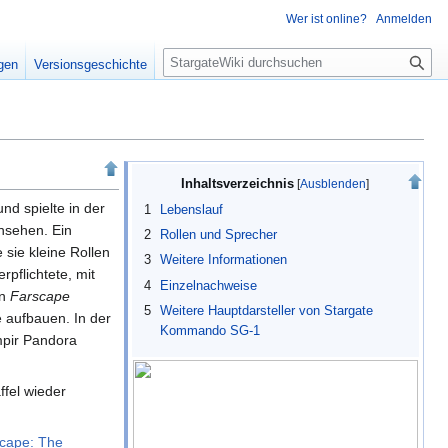
Wer ist online?
Anmelden
S
igen
Versionsgeschichte
u
c
h
e
Inhaltsverzeichnis
nd spielte in der
1
Lebenslauf
rnsehen. Ein
2
Rollen und Sprecher
sie kleine Rollen
3
Weitere Informationen
rpflichtete, mit
4
Einzelnachweise
in
Farscape
5
Weitere Hauptdarsteller von Stargate
 aufbauen. In der
Kommando SG-1
mpir Pandora
fel wieder
cape: The