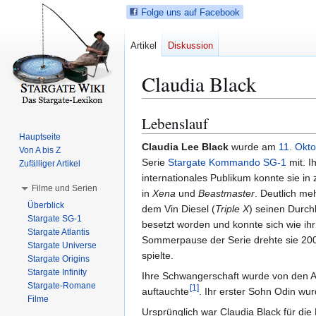
Folge uns auf Facebook
Artikel
Diskussion
Claudia Black
Lebenslauf
Z
Z
u
u
Hauptseite
Claudia Lee Black
wurde am
11.
Okto
Von A bis Z
r
r
Serie
Stargate Kommando SG-1
mit. I
Zufälliger Artikel
N
S
internationales Publikum konnte sie in
a
u
Filme und Serien
in
Xena
und
Beastmaster
. Deutlich me
v
c
Überblick
dem Vin Diesel (
Triple X
) seinen Durch
i
h
Stargate SG-1
besetzt worden und konnte sich wie ih
g
e
Stargate Atlantis
Sommerpause der Serie drehte sie 20
a
s
Stargate Universe
spielte.
Stargate Origins
t
p
Stargate Infinity
i
r
Ihre Schwangerschaft wurde von den Au
Stargate-Romane
[
1
]
o
i
auftauchte
. Ihr erster Sohn Odin wu
Filme
n
n
Ursprünglich war Claudia Black für die