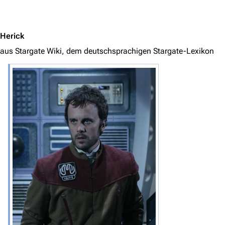
Jump to content
Herick
aus Stargate Wiki, dem deutschsprachigen Stargate-Lexikon
3639
2133
346.366
Navigation
Hauptseite