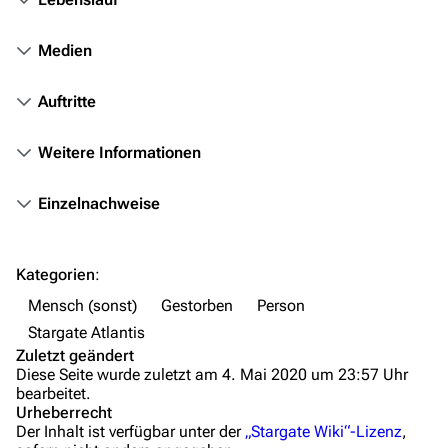
Filme
Medien
Das Stargate-Universum
Auftritte
Themenportal
Personen
Weitere Informationen
Völker
Einzelnachweise
Orte
Objekte
Kategorien
:
Zeitleiste
Mensch (sonst)
Gestorben
Person
Fanprojekte
Stargate Atlantis
Zuletzt geändert
Kommerzielles
Diese Seite wurde zuletzt am 4. Mai 2020 um 23:57 Uhr
bearbeitet.
Mitmachen
Urheberrecht
Der Inhalt ist verfügbar unter der
„Stargate Wiki“-Lizenz
,
Hilfe