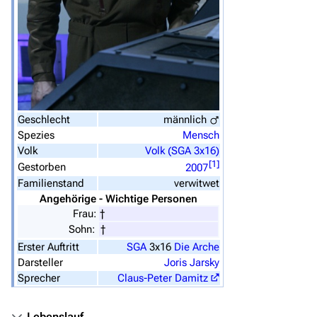
Von A bis Z
Zufälliger Artikel
Spezialseiten
Datei hochladen
Geschlecht
männlich
Filme und Serien
Spezies
Mensch
Volk
Volk (SGA 3x16)
Überblick
[
1
]
Gestorben
2007
Stargate SG-1
Familienstand
verwitwet
Angehörige - Wichtige Personen
Stargate Atlantis
Frau:
†
Sohn:
†
Stargate Universe
Erster Auftritt
SGA
3x16
Die Arche
Stargate Origins
Darsteller
Joris Jarsky
Sprecher
Claus-Peter Damitz
Stargate Infinity
Stargate-Romane
Lebenslauf