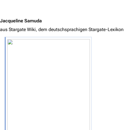
Jump to content
Jacqueline Samuda
aus Stargate Wiki, dem deutschsprachigen Stargate-Lexikon
3638
2133
346.354
Navigation