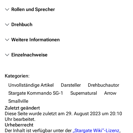
Rollen und Sprecher
Filme
Das Stargate-Universum
Drehbuch
Themenportal
Weitere Informationen
Personen
Einzelnachweise
Völker
Orte
Kategorien
:
Objekte
Unvollständige Artikel
Darsteller
Drehbuchautor
Zeitleiste
Stargate Kommando SG-1
Supernatural
Arrow
Fanprojekte
Smallville
Zuletzt geändert
Kommerzielles
Diese Seite wurde zuletzt am 29. August 2023 um 20:10
Uhr bearbeitet.
Mitmachen
Urheberrecht
Der Inhalt ist verfügbar unter der
„Stargate Wiki“-Lizenz
,