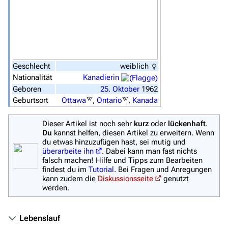
Hauptseite
Von A bis Z
Zufälliger Artikel
Spezialseiten
Geschlecht
weiblich
Datei hochladen
Nationalität
Kanadierin
Geboren
25.
Oktober
1962
Filme und Serien
Geburtsort
Ottawa
,
Ontario
,
Kanada
Überblick
Dieser Artikel ist noch sehr
kurz
oder
lückenhaft
.
Du
kannst helfen, diesen Artikel zu erweitern. Wenn
Stargate SG-1
du etwas hinzuzufügen hast, sei mutig und
überarbeite ihn
. Dabei kann man fast nichts
Stargate Atlantis
falsch machen! Hilfe und Tipps zum Bearbeiten
findest du im
Tutorial
. Bei Fragen und Anregungen
Stargate Universe
kann zudem die
Diskussionsseite
genutzt
werden.
Stargate Origins
Stargate Infinity
Lebenslauf
Stargate-Romane