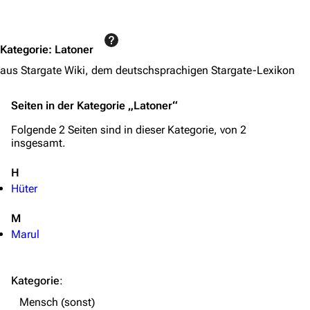
Jump to content
Objekte
Zeitleiste
Kategorie
:
Latoner
Fanprojekte
aus Stargate Wiki, dem deutschsprachigen Stargate-Lexikon
Kommerzielles
Seiten in der Kategorie „Latoner“
Mitmachen
Folgende 2 Seiten sind in dieser Kategorie, von 2
Hilfe
insgesamt.
Autorenportal
H
Hüter
Themengruppen
Letzte Änderungen
M
Marul
FAQ
Wiki-Diskussion
Kategorie
:
Anfragen
Mensch (sonst)