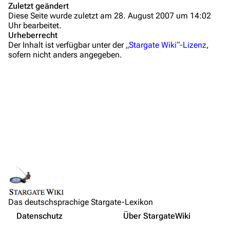
Zuletzt geändert
Administrations-Übersicht
Diese Seite wurde zuletzt am 28. August 2007 um 14:02
Uhr bearbeitet.
Löschantrag
Urheberrecht
Der Inhalt ist verfügbar unter der
„Stargate Wiki“-Lizenz
,
Vandalismus melden
sofern nicht anders angegeben.
Technik-Zentrale
Admin-Anfragen
Bot-Anfragen
Kontakt
Übersicht
E-Mail
Feedback
IRC-Channel
Das deutschsprachige Stargate-Lexikon
Links auf diese Seite
Nicht angemeldet
Datenschutz
Über StargateWiki
Änderungen an verlinkten Seiten
Drucken/­exportieren
Ihre IP-Adresse wird öffentlich sichtbar sein, wenn Sie