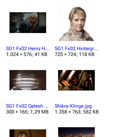
Navigation
Hauptseite
Von A bis Z
SG1 Fx02 Henry Hayes.JPG
SG1 Fx02 Hintergrundfotojpg.jpg
Zufälliger Artikel
1.024 × 576; 41 KB
725 × 724; 118 KB
Spezialseiten
Datei hochladen
Filme und Serien
Überblick
SG1 Fx02 Qetesh Ringtransporter.gif
Shikra-Klinge.jpg
Stargate SG-1
300 × 165; 1,29 MB
1.358 × 763; 582 KB
Stargate Atlantis
Stargate Universe