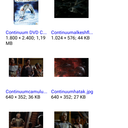
Continuum DVD Cover.jpg
Continuumalkeshflaggschiff.jpg
1.800 × 2.400; 1,19
1.024 × 576; 44 KB
MB
Continuumcamulusrayu.jpg
Continuumhatak.jpg
640 × 352; 36 KB
640 × 352; 27 KB