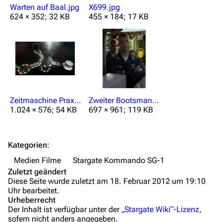
Kommerzielles
Warten auf Baal.jpg
X699.jpg
624 × 352; 32 KB
455 × 184; 17 KB
Mitmachen
Hilfe
Autorenportal
Themengruppen
Letzte Änderungen
Zeitmaschine Praxon.jpg
Zweiter Bootsmann (SG1 Fx02).jpg
1.024 × 576; 54 KB
697 × 961; 119 KB
FAQ
Wiki-Diskussion
Kategorien
:
Anfragen
Medien Filme
Stargate Kommando SG-1
Zuletzt geändert
Administrations-Übersicht
Diese Seite wurde zuletzt am 18. Februar 2012 um 19:10
Uhr bearbeitet.
Löschantrag
Urheberrecht
Der Inhalt ist verfügbar unter der
„Stargate Wiki“-Lizenz
,
Vandalismus melden
sofern nicht anders angegeben.