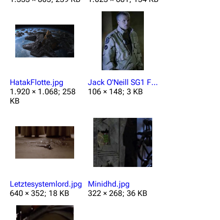
HatakFlotte.jpg
Jack O'Neill SG1 Fx02.jpg
1.920 × 1.068; 258
106 × 148; 3 KB
KB
Letztesystemlord.jpg
Minidhd.jpg
640 × 352; 18 KB
322 × 268; 36 KB