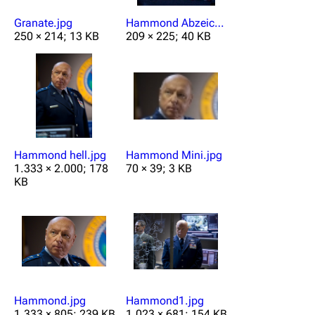
Granate.jpg
Hammond Abzeichen.jpg
250 × 214; 13 KB
209 × 225; 40 KB
Hammond hell.jpg
Hammond Mini.jpg
1.333 × 2.000; 178
70 × 39; 3 KB
KB
Hammond.jpg
Hammond1.jpg
1.333 × 805; 239 KB
1.023 × 681; 154 KB