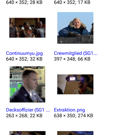
640 × 352; 28 KB
640 × 352; 17 KB
Continuumyu.jpg
Crewmitglied (SG1 Fx02).jpg
640 × 352; 32 KB
397 × 348; 66 KB
Decksoffizier (SG1 Fx02).jpg
Extraktion.png
263 × 268; 22 KB
638 × 350; 274 KB