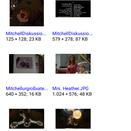
MitchellDiskussion1.png
MitchellDiskussion2.png
125 × 128; 23 KB
579 × 278; 87 KB
Mitchellurgroßvater.jpg
Mrs. Heather.JPG
640 × 352; 16 KB
1.024 × 576; 48 KB