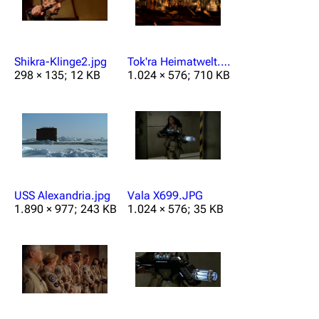
Stargate Origins
Stargate Infinity
Stargate-Romane
Shikra-Klinge2.jpg
Tok'ra Heimatwelt.PNG
298 × 135; 12 KB
1.024 × 576; 710 KB
Filme
Das Stargate-Universum
Themenportal
Personen
USS Alexandria.jpg
Vala X699.JPG
Völker
1.890 × 977; 243 KB
1.024 × 576; 35 KB
Orte
Objekte
Zeitleiste
Fanprojekte