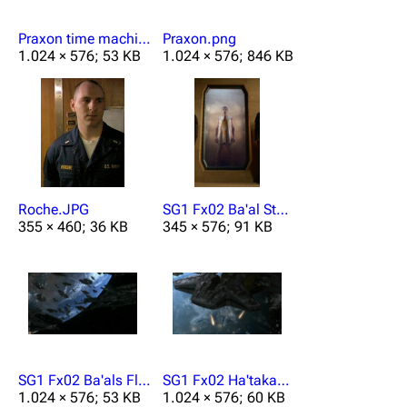
Praxon time machine.jpg
Praxon.png
1.024 × 576; 53 KB
1.024 × 576; 846 KB
Roche.JPG
SG1 Fx02 Ba'al Stasis.JPG
355 × 460; 36 KB
345 × 576; 91 KB
SG1 Fx02 Ba'als Flotte.jpg
SG1 Fx02 Ha'takangriff.jpg
3638
2133
346.354
1.024 × 576; 53 KB
1.024 × 576; 60 KB