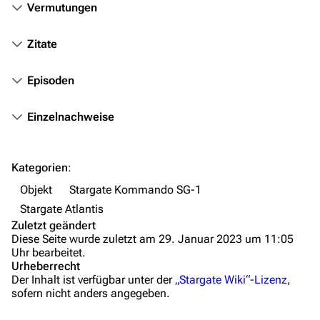
Kommerzielles
Vermutungen
Mitmachen
Zitate
Hilfe
Episoden
Autorenportal
Themengruppen
Einzelnachweise
Letzte Änderungen
FAQ
Kategorien
:
Wiki-Diskussion
Objekt
Stargate Kommando SG-1
Stargate Atlantis
Anfragen
Zuletzt geändert
Diese Seite wurde zuletzt am 29. Januar 2023 um 11:05
Administrations-Übersicht
Uhr bearbeitet.
Urheberrecht
Löschantrag
Der Inhalt ist verfügbar unter der
„Stargate Wiki“-Lizenz
,
sofern nicht anders angegeben.
Vandalismus melden