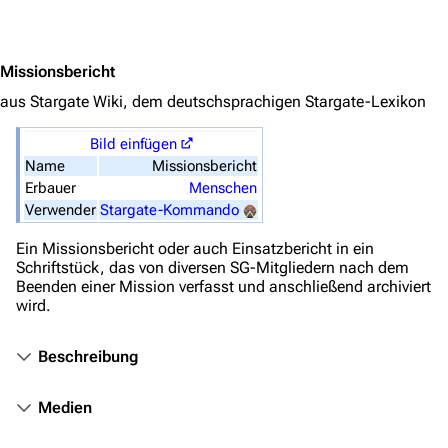
Stargate Origins
Jump to content
Stargate Infinity
Missionsbericht
Stargate-Romane
aus Stargate Wiki, dem deutschsprachigen Stargate-Lexikon
Filme
Bild einfügen
Das Stargate-Universum
Name
Missionsbericht
Erbauer
Menschen
Themenportal
Verwender
Stargate-Kommando
Personen
Ein Missionsbericht oder auch Einsatzbericht in ein
Schriftstück, das von diversen SG-Mitgliedern nach dem
Völker
Beenden einer Mission verfasst und anschließend archiviert
Orte
wird.
Objekte
Beschreibung
Zeitleiste
Medien
Fanprojekte