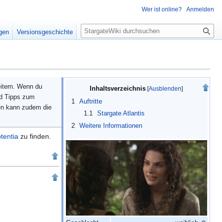
Wer ist online?
Anmelden
S
igen
Versionsgeschichte
u
c
h
e
eitern. Wenn du
Inhaltsverzeichnis
nd Tipps zum
1
Auftritte
en kann zudem die
1.1
Stargate Atlantis
2
Weitere Informationen
tentia
zu finden.