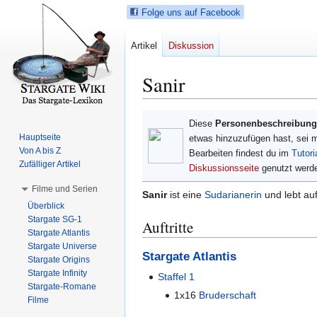
Folge uns auf Facebook
Artikel
Diskussion
Sanir
Z
Z
Diese
Personenbeschreibung
u
u
Hauptseite
etwas hinzuzufügen hast, sei 
r
r
Von A bis Z
Bearbeiten findest du im
Tutori
N
S
Zufälliger Artikel
Diskussionsseite
genutzt werd
a
u
Filme und Serien
Sanir
ist eine
Sudarianerin
und lebt au
v
c
Überblick
i
h
Stargate SG-1
Auftritte
g
e
Stargate Atlantis
a
s
Stargate Universe
Stargate Atlantis
t
p
Stargate Origins
i
r
Stargate Infinity
Staffel 1
Stargate-Romane
o
i
1x16
Bruderschaft
Filme
n
n