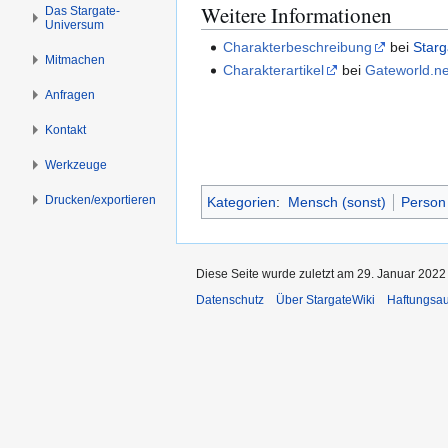
s
g
Weitere Informationen
Das Stargate-
Universum
p
e
Charakterbeschreibung
bei
Starg
r
n
Mitmachen
Charakterartikel
bei
Gateworld.ne
i
n
Anfragen
g
Kontakt
e
n
Werkzeuge
Drucken/­exportieren
Kategorien
:
Mensch (sonst)
Person
Diese Seite wurde zuletzt am 29. Januar 2022
Datenschutz
Über StargateWiki
Haftungsa