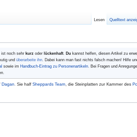
Lesen
Quelltext anze
ist noch sehr
kurz
oder
lückenhaft
.
Du
kannst helfen, diesen Artikel zu erw
mutig und
überarbeite ihn
. Dabei kann man fast nichts falsch machen! Hilfe u
al
sowie im
Handbuch-Eintrag zu Personenartikeln
. Bei Fragen und Anregung
en.
f
Dagan
. Sie half
Sheppards Team
, die Steinplatten zur Kammer des
Po