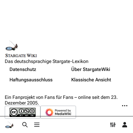
Löschantrag
Vandalismus melden
Technik-Zentrale
Admin-Anfragen
Bot-Anfragen
Das deutschsprachige Stargate-Lexikon
Kontakt
Nicht angemeldet
Datenschutz
Über StargateWiki
Übersicht
Ihre IP-Adresse wird öffentlich sichtbar sein, wenn Sie
Haftungsausschluss
Klassische Ansicht
Änderungen vornehmen.
E-Mail
Druckversion
Wer ist online?
Feedback
Ein Fanprojekt von Fans für Fans – online seit dem 23.
Dezember 2005.
Weiter
IRC-Channel
Anmelden
Suche aufrufen
Menü aufrufen
Toggle p
Per