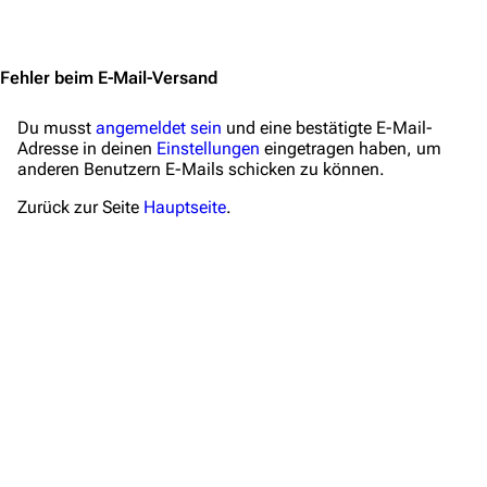
Jump to content
Zeitleiste
Fanprojekte
Fehler beim E-Mail-Versand
Kommerzielles
Du musst
angemeldet sein
und eine bestätigte E-Mail-
Adresse in deinen
Mitmachen
Einstellungen
eingetragen haben, um
anderen Benutzern E-Mails schicken zu können.
Hilfe
Zurück zur Seite
Hauptseite
.
Autorenportal
Themengruppen
Letzte Änderungen
FAQ
Wiki-Diskussion
Anfragen
Administrations-Übersicht