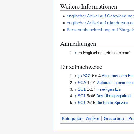
Weitere Informationen
englischer Artikel auf Gateworld.net
englischer Artikel auf rdanderson.
Personenbeschreibung auf Stargate
Anmerkungen
↑
im Englischen: „eternal bloom“
Einzelnachweise
↑
SG1
6x04
Virus aus dem Eis
(+)
↑
SGA
1x01
Aufbruch in eine neue
↑
SG1
1x17
Im ewigen Eis
↑
SG1
5x06
Das Übergangsritual
↑
SG1
2x15
Die fünfte Spezies
Kategorien
:
Antiker
Gestorben
Pe