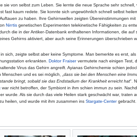
sie von selbst zum Leben. Sie lernte die neue Sprache sehr schnell, 
t fast kaum redete. Sie konnte sich ungewöhnlich schnell selbst heilen
m Auftauen zu haben. Ihre Gehirnwellen zeigten Übereinstimmungen mi
von
Nirrtis
genetischen Experimenten telekinetische Fähigkeiten zu ent
 durch die in der Antiker-Datenbank enthaltenen Informationen, die auf 
seines Gehirns aktiviert, aber auch seine Erinnerungen überschrieben 
t in sich, zeigte selbst aber keine Symptome. Man bemerkte es erst, als
hungsstation erkrankten.
Doktor
Fraiser
vermutete nach einigen Test, d
altende Virus das Gehirn angreift. Ayianas Gehirnchemie schien jedo
n Menschen und es sei möglich, „
dass sie bei den Menschen eine Imm
ustande bringt, sobald sie das Endstadium der Krankheit erreicht hat
“. 
c
war nicht betroffen, der Symbiont in ihm schien immun zu sein. Nachd
er wurde. Als sie durch das viele Heilen stark geschwächt war, traten a
zu heilen, und wurde mit ihm zusammen ins
Stargate-Center
gebracht. 