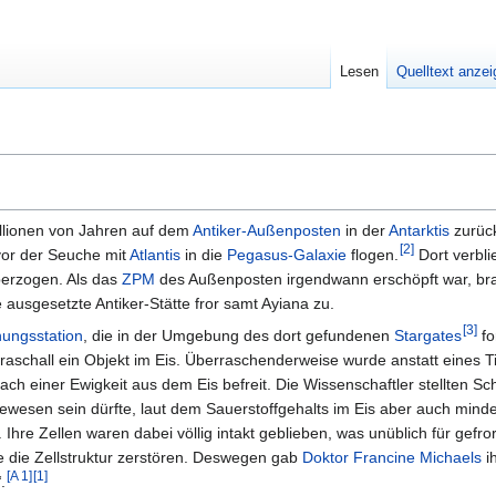
Lesen
Quelltext anze
illionen von Jahren auf dem
Antiker-Außenposten
in der
Antarktis
zurüc
[
2
]
 vor der Seuche mit
Atlantis
in die
Pegasus-Galaxie
flogen.
Dort verbli
berzogen. Als das
ZPM
des Außenposten irgendwann erschöpft war, bra
ausgesetzte Antiker-Stätte fror samt Ayiana zu.
[
3
]
ungsstation
, die in der Umgebung des dort gefundenen
Stargates
fo
raschall ein Objekt im Eis. Überraschenderweise wurde anstatt eines T
ch einer Ewigkeit aus dem Eis befreit. Die Wissenschaftler stellten S
ewesen sein dürfte, laut dem Sauerstoffgehalts im Eis aber auch minde
Ihre Zellen waren dabei völlig intakt geblieben, was unüblich für gefr
e die Zellstruktur zerstören. Deswegen gab
Doktor
Francine Michaels
i
[
A 1
]
[
1
]
“
.