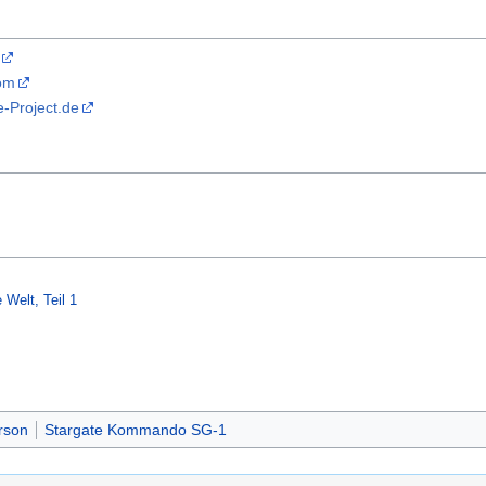
com
-Project.de
 Welt, Teil 1
rson
Stargate Kommando SG-1