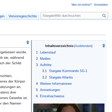
Wer ist online?
Anmelden
S
igen
Versionsgeschichte
u
c
h
e
Inhaltsverzeichnis
kgelassen wurde,
1
Lebenslauf
eb sie, während
2
Medien
ch der Schild
3
Auftritte
3.1
Stargate Kommando SG-1
rschten,
3.2
Stargate Atlantis
ieres der Körper
4
Weitere Informationen
chätzungen an,
5
Anmerkungen
stens drei
6
Einzelnachweise
orenes Gewebe ist,
hr den Namen