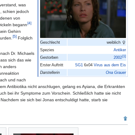
verstand, was
, schien jedoch
t denen von
[
4
]
wickeln begann
sein Gehirn
[
5
]
wurden.
Folglich
Geschlecht
weiblich
Spezies
Antiker
 nach Dr. Michaels
[
1
]
Gestorben
2002
ass sich das wie
Erster Auftritt
SG1
6x04
Virus aus dem Eis
ch anders
Darstellerin
Ona Grauer
unreaktion
Nach und nach
em Antibiotika nicht anschlugen, gelang es Ayiana, die Erkrankten
uch bei ihr Symptome zum Vorschein. Schließlich hatte sie nicht
Nachdem sie sich bei Jonas entschuldigt hatte, starb sie