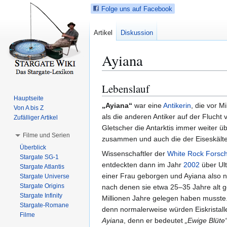
Folge uns auf Facebook
Artikel
Diskussion
Ayiana
Lebenslauf
Z
Z
u
u
Hauptseite
„Ayiana“
war eine
Antikerin
, die vor M
Von A bis Z
r
r
als die anderen Antiker auf der Flucht
Zufälliger Artikel
N
S
Gletscher die Antarktis immer weiter ü
a
u
Filme und Serien
zusammen und auch die der Eiseskälte 
v
c
Überblick
i
h
Wissenschaftler der
White Rock Forsch
Stargate SG-1
g
e
entdeckten dann im Jahr
2002
über Ult
Stargate Atlantis
a
s
einer Frau geborgen und Ayiana also na
Stargate Universe
Stargate Origins
t
p
nach denen sie etwa 25–35 Jahre alt g
Stargate Infinity
i
r
Millionen Jahre gelegen haben musste. 
Stargate-Romane
o
i
denn normalerweise würden Eiskristall
Filme
n
n
Ayiana
, denn er bedeutet
„Ewige Blüte