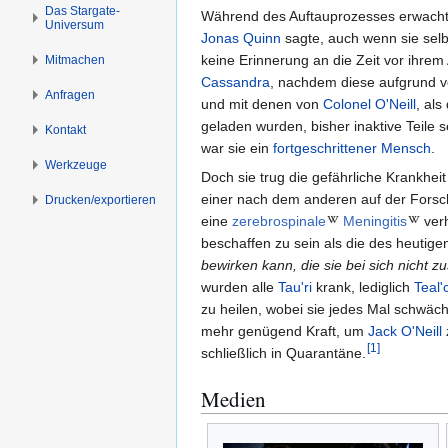
s
g
Das Stargate-
Während des Auftauprozesses erwachte 
Universum
p
e
Jonas Quinn
sagte, auch wenn sie selbs
r
n
keine Erinnerung an die Zeit vor ihre
Mitmachen
i
Cassandra
, nachdem diese aufgrund 
Anfragen
n
und mit denen von
Colonel
O'Neill
, als
g
geladen wurden, bisher inaktive Teile 
Kontakt
e
war sie ein
fortgeschrittener Mensch
.
n
Werkzeuge
Doch sie trug die gefährliche Krankhei
einer nach dem anderen auf der Forsc
Drucken/­exportieren
eine
zerebrospinale
Meningitis
verh
beschaffen zu sein als die des heutige
bewirken kann, die sie bei sich nicht z
wurden alle
Tau'ri
krank, lediglich
Teal'
zu heilen, wobei sie jedes Mal schwäch
mehr genügend Kraft, um
Jack O'Neill
[
1
]
schließlich in Quarantäne.
Medien