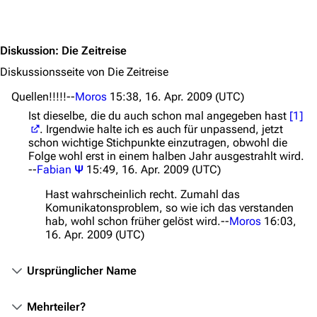
Jump to content
Stargate Infinity
Stargate-Romane
Diskussion
:
Die Zeitreise
Filme
Diskussionsseite von Die Zeitreise
Das Stargate-Universum
Quellen!!!!!--
Moros
15:38, 16. Apr. 2009 (UTC)
Ist dieselbe, die du auch schon mal angegeben hast
[1]
Themenportal
. Irgendwie halte ich es auch für unpassend, jetzt
schon wichtige Stichpunkte einzutragen, obwohl die
Personen
Folge wohl erst in einem halben Jahr ausgestrahlt wird.
--
Fabian
Ψ
15:49, 16. Apr. 2009 (UTC)
Völker
Hast wahrscheinlich recht. Zumahl das
Orte
Komunikatonsproblem, so wie ich das verstanden
hab, wohl schon früher gelöst wird.--
Moros
16:03,
Objekte
16. Apr. 2009 (UTC)
Zeitleiste
Ursprünglicher Name
Fanprojekte
Kommerzielles
Mehrteiler?