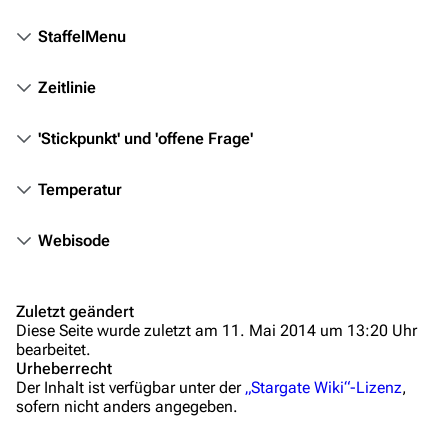
Mitmachen
StaffelMenu
Hilfe
Zeitlinie
Autorenportal
Themengruppen
'Stickpunkt' und 'offene Frage'
Letzte Änderungen
Temperatur
FAQ
Wiki-Diskussion
Webisode
Anfragen
Zuletzt geändert
Administrations-Übersicht
Diese Seite wurde zuletzt am 11. Mai 2014 um 13:20 Uhr
bearbeitet.
Löschantrag
Urheberrecht
Der Inhalt ist verfügbar unter der
„Stargate Wiki“-Lizenz
,
Vandalismus melden
sofern nicht anders angegeben.
Technik-Zentrale