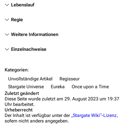
Kommerzielles
Lebenslauf
Mitmachen
Regie
Hilfe
Weitere Informationen
Autorenportal
Themengruppen
Einzelnachweise
Letzte Änderungen
FAQ
Kategorien
:
Wiki-Diskussion
Unvollständige Artikel
Regisseur
Stargate Universe
Eureka
Once upon a Time
Anfragen
Zuletzt geändert
Diese Seite wurde zuletzt am 29. August 2023 um 19:37
Administrations-Übersicht
Uhr bearbeitet.
Urheberrecht
Löschantrag
Der Inhalt ist verfügbar unter der
„Stargate Wiki“-Lizenz
,
sofern nicht anders angegeben.
Vandalismus melden