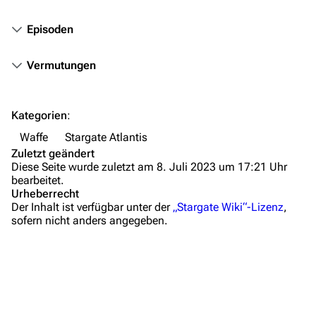
Personen
Episoden
Völker
Orte
Vermutungen
Objekte
Zeitleiste
Kategorien
:
Fanprojekte
Waffe
Stargate Atlantis
Zuletzt geändert
Kommerzielles
Diese Seite wurde zuletzt am 8. Juli 2023 um 17:21 Uhr
bearbeitet.
Mitmachen
Urheberrecht
Der Inhalt ist verfügbar unter der
„Stargate Wiki“-Lizenz
,
Hilfe
sofern nicht anders angegeben.
Autorenportal
Themengruppen
Letzte Änderungen