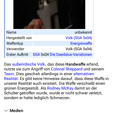
Datei hochladen
Filme und Serien
Überblick
Stargate SG-1
Name
unbekannt
Hergestellt von
Volk (SGA 5x04)
Stargate Atlantis
Waffentyp
Energiewaffe
Stargate Universe
Verwender
Volk (SGA 5x04)
Erster Auftritt
SGA
5x04
Die Daedalus-Variationen
Stargate Origins
Das
außerirdische Volk
, das diese
Handwaffe
erfand,
Stargate Infinity
nutzte sie zum Angriff von
Colonel
Sheppard
und seinem
Team
. Dies geschah allerdings in einer
alternativen
Stargate-Romane
Realität
. Es gibt keine Hinweise darauf, dass diese Waffe in
unserer Realität auch existiert. Die Waffe verschießt einen
Filme
grünen Energiestoß. Als
Rodney McKay
damit an der
Schulter getroffen wurde, wurde er nicht schwer verletzt,
Das Stargate-Universum
sondern er hatte lediglich Schmerzen.
Themenportal
Medien