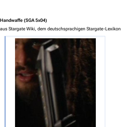
Jump to content
Handwaffe
(SGA 5x04)
aus Stargate Wiki, dem deutschsprachigen Stargate-Lexikon
3639
2133
346.366
Navigation
Hauptseite
Von A bis Z
Zufälliger Artikel
Spezialseiten