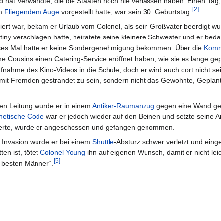
d hat Verwandte, die die Staaten noch nie verlassen haben. Einen Tag
[
2
]
em
Fliegendem Auge
vorgestellt hatte, war sein 30. Geburtstag.
niert war, bekam er Urlaub vom Colonel, als sein Großvater beerdigt w
iny verschlagen hatte, heiratete seine kleinere Schwester und er beda
ieses Mal hatte er keine Sondergenehmigung bekommen. Über die
Komm
ne Cousins einen Catering-Service eröffnet haben, wie sie es lange gep
nahme des Kino-Videos in die Schule, doch er wird auch dort nicht se
wo mit Fremden gestrandet zu sein, sondern nicht das Gewohnte, Geplan
ten Leitung wurde er in einem
Antiker-Raumanzug
gegen eine Wand ge
netische Code
war er jedoch wieder auf den Beinen und setzte seine Arb
terte, wurde er angeschossen und gefangen genommen.
 Invasion wurde er bei einem
Shuttle
-Absturz schwer verletzt und ei
ten ist, tötet
Colonel
Young
ihn auf eigenen Wunsch, damit er nicht lei
[
5
]
r besten Männer“.