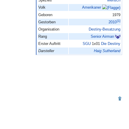
Spezies
Mensch
Volk
Amerikaner
Geboren
1979
[
1
]
Gestorben
2010
Organisation
Destiny-Besatzung
Rang
Senior Airman
Erster Auftritt
SGU
1x01
Die Destiny
Darsteller
Haig Sutherland