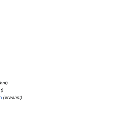
hnt)
t)
n
(erwähnt)