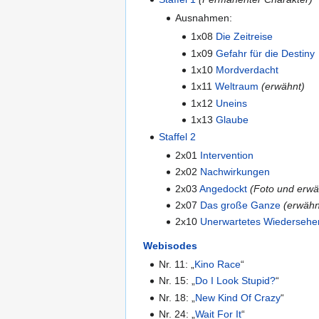
Ausnahmen:
1x08
Die Zeitreise
1x09
Gefahr für die Destiny
1x10
Mordverdacht
1x11
Weltraum
(erwähnt)
1x12
Uneins
1x13
Glaube
Staffel 2
2x01
Intervention
2x02
Nachwirkungen
2x03
Angedockt
(Foto und erwä
2x07
Das große Ganze
(erwähn
2x10
Unerwartetes Wiedersehe
Webisodes
Nr.
11:
„
Kino Race
“
Nr.
15:
„
Do I Look Stupid?
“
Nr.
18:
„
New Kind Of Crazy
“
Nr.
24:
„
Wait For It
“