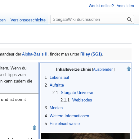
Wer ist online?
Anmelden
S
igen
Versionsgeschichte
u
c
h
e
mandeur der
Alpha-Basis II
, findet man unter
Riley (SG1)
.
eitern. Wenn du
Inhaltsverzeichnis
 und Tipps zum
1
Lebenslauf
en kann zudem die
2
Auftritte
2.1
Stargate Universe
und ist somit
2.1.1
Webisodes
3
Medien
4
Weitere Informationen
5
Einzelnachweise