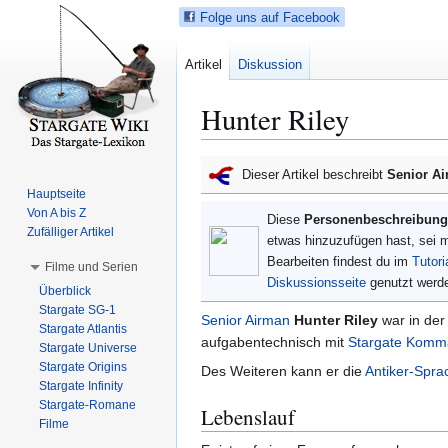
Folge uns auf Facebook
Artikel
Diskussion
Hunter Riley
Z
Z
Dieser Artikel beschreibt
Senior Ai
u
u
Hauptseite
r
r
Von A bis Z
Diese
Personenbeschreibung
N
S
Zufälliger Artikel
etwas hinzuzufügen hast, sei 
a
u
Bearbeiten findest du im
Tutori
Filme und Serien
v
c
Diskussionsseite
genutzt werd
Überblick
i
h
Stargate SG-1
Senior Airman
Hunter Riley
war in de
g
e
Stargate Atlantis
aufgabentechnisch mit
Stargate Komm
a
s
Stargate Universe
t
p
Stargate Origins
Des Weiteren kann er die
Antiker-Spra
i
r
Stargate Infinity
Stargate-Romane
o
i
Lebenslauf
Filme
n
n