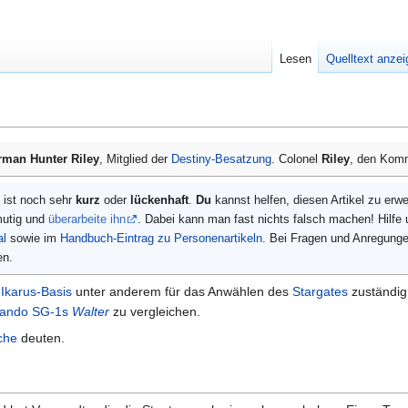
Lesen
Quelltext anze
rman Hunter Riley
, Mitglied der
Destiny-Besatzung
. Colonel
Riley
, den Kom
ist noch sehr
kurz
oder
lückenhaft
.
Du
kannst helfen, diesen Artikel zu erw
mutig und
überarbeite ihn
. Dabei kann man fast nichts falsch machen! Hilfe
al
sowie im
Handbuch-Eintrag zu Personenartikeln
. Bei Fragen und Anregung
en.
r
Ikarus-Basis
unter anderem für das Anwählen des
Stargates
zuständig 
ando SG-1s
Walter
zu vergleichen.
che
deuten.