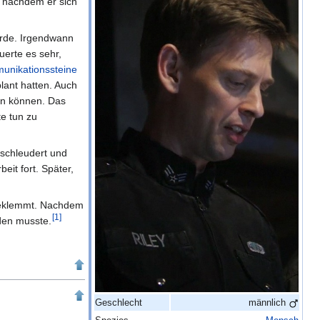
, nachdem er sich
urde. Irgendwann
uerte es sehr,
unikationssteine
lant hatten. Auch
in können. Das
te tun zu
schleudert und
eit fort. Später,
ngeklemmt. Nachdem
[
1
]
den musste.
Geschlecht
männlich