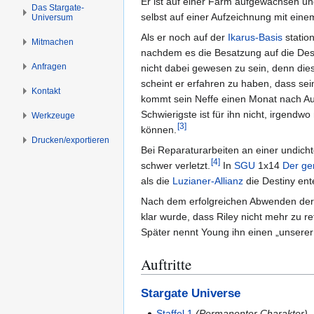
Er ist auf einer Farm aufgewachsen un
s
g
Das Stargate-
selbst auf einer Aufzeichnung mit ein
Universum
p
e
r
n
Als er noch auf der
Ikarus-Basis
statio
Mitmachen
i
nachdem es die Besatzung auf die Dest
n
Anfragen
nicht dabei gewesen zu sein, denn d
g
scheint er erfahren zu haben, dass sei
Kontakt
e
kommt sein Neffe einen Monat nach Auf
n
Schwierigste ist für ihn nicht, irgend
Werkzeuge
[
3
]
können.
Drucken/­exportieren
Bei Reparaturarbeiten an einer undich
[
4
]
schwer verletzt.
In
SGU
1x14
Der ge
als die
Luzianer-Allianz
die Destiny en
Nach dem erfolgreichen Abwenden der
klar wurde, dass Riley nicht mehr zu ret
Später nennt Young ihn einen „unsere
Auftritte
Stargate Universe
Staffel 1
(Permanenter Charakter)