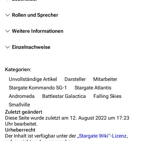
Fanprojekte
Kommerzielles
Rollen und Sprecher
Mitmachen
Weitere Informationen
Hilfe
Einzelnachweise
Autorenportal
Themengruppen
Kategorien
:
Letzte Änderungen
Unvollständige Artikel
Darsteller
Mitarbeiter
FAQ
Stargate Kommando SG-1
Stargate Atlantis
Wiki-Diskussion
Andromeda
Battlestar Galactica
Falling Skies
Smallville
Anfragen
Zuletzt geändert
Diese Seite wurde zuletzt am 12. August 2022 um 17:23
Administrations-Übersicht
Uhr bearbeitet.
Urheberrecht
Löschantrag
Der Inhalt ist verfügbar unter der
„Stargate Wiki“-Lizenz
,