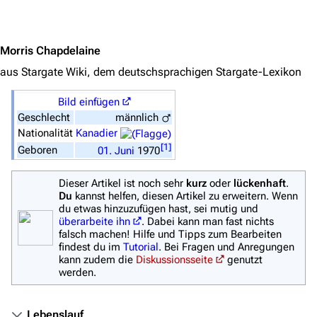
Jump to content
Stargate Universe
Stargate Origins
Morris Chapdelaine
Stargate Infinity
aus Stargate Wiki, dem deutschsprachigen Stargate-Lexikon
Stargate-Romane
Bild einfügen
Filme
Geschlecht
männlich
Nationalität
Kanadier
Das Stargate-Universum
[
1
]
Geboren
01.
Juni
1970
Themenportal
Dieser Artikel ist noch sehr
kurz
oder
lückenhaft
.
Personen
Du
kannst helfen, diesen Artikel zu erweitern. Wenn
du etwas hinzuzufügen hast, sei mutig und
Völker
überarbeite ihn
. Dabei kann man fast nichts
falsch machen! Hilfe und Tipps zum Bearbeiten
Orte
findest du im
Tutorial
. Bei Fragen und Anregungen
kann zudem die
Diskussionsseite
genutzt
Objekte
werden.
Zeitleiste
Lebenslauf