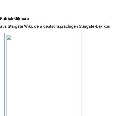
Jump to content
Patrick Gilmore
aus Stargate Wiki, dem deutschsprachigen Stargate-Lexikon
3639
2133
346.366
Navigation
Hauptseite
Von A bis Z
Zufälliger Artikel
Spezialseiten
Datei hochladen
Filme und Serien