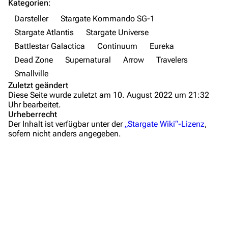
Kategorien
:
Orte
Darsteller
Stargate Kommando SG-1
Stargate Atlantis
Stargate Universe
Objekte
Battlestar Galactica
Continuum
Eureka
Zeitleiste
Dead Zone
Supernatural
Arrow
Travelers
Fanprojekte
Smallville
Zuletzt geändert
Kommerzielles
Diese Seite wurde zuletzt am 10. August 2022 um 21:32
Uhr bearbeitet.
Mitmachen
Urheberrecht
Der Inhalt ist verfügbar unter der
„Stargate Wiki“-Lizenz
,
Hilfe
sofern nicht anders angegeben.
Autorenportal
Themengruppen
Letzte Änderungen
FAQ
Wiki-Diskussion