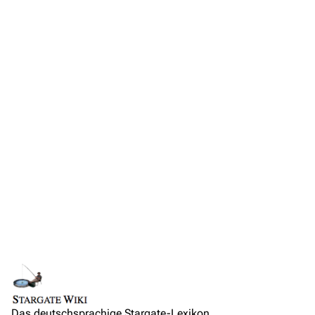
Anfragen
Administrations-Übersicht
Löschantrag
Vandalismus melden
Technik-Zentrale
Admin-Anfragen
Bot-Anfragen
Kontakt
Übersicht
E-Mail
Links auf diese Seite
Feedback
Änderungen an verlinkten Seiten
IRC-Channel
Das deutschsprachige Stargate-Lexikon