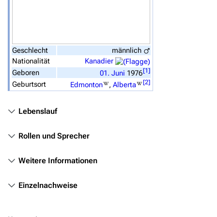
Überblick
Stargate SG-1
Geschlecht
männlich
Stargate Atlantis
Nationalität
Kanadier
Stargate Universe
[
1
]
Geboren
01.
Juni
1976
[
2
]
Geburtsort
Edmonton
,
Alberta
Stargate Origins
Stargate Infinity
Lebenslauf
Stargate-Romane
Rollen und Sprecher
Filme
Weitere Informationen
Das Stargate-Universum
Themenportal
Einzelnachweise
Personen
Völker