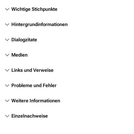
Personen
Wichtige Stichpunkte
Völker
Orte
Hintergrundinformationen
Objekte
Dialogzitate
Zeitleiste
Medien
Fanprojekte
Kommerzielles
Links und Verweise
Mitmachen
Probleme und Fehler
Hilfe
Weitere Informationen
Autorenportal
Themengruppen
Einzelnachweise
Letzte Änderungen