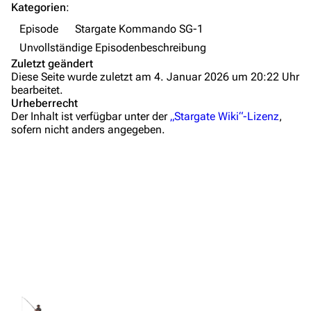
FAQ
Kategorien
:
Wiki-Diskussion
Episode
Stargate Kommando SG-1
Unvollständige Episodenbeschreibung
Anfragen
Zuletzt geändert
Diese Seite wurde zuletzt am 4. Januar 2026 um 20:22 Uhr
Administrations-Übersicht
bearbeitet.
Urheberrecht
Löschantrag
Der Inhalt ist verfügbar unter der
„Stargate Wiki“-Lizenz
,
sofern nicht anders angegeben.
Vandalismus melden
Technik-Zentrale
Zusammenfassung
Admin-Anfragen
Wichtige Stichpunkte
Bot-Anfragen
Hintergrundinformationen
Dialogzitate
Kontakt
Medien
Übersicht
Links und Verweise
E-Mail
Links auf diese Seite
Personen