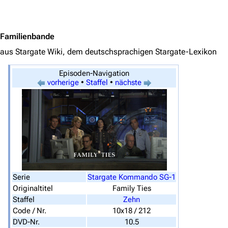
Jump to content
Familienbande
aus Stargate Wiki, dem deutschsprachigen Stargate-Lexikon
Episoden-Navigation
vorherige
•
Staffel
•
nächste
3638
2133
346.349
Navigation
Hauptseite
Von A bis Z
Serie
Stargate Kommando SG-1
Originaltitel
Family Ties
Zufälliger Artikel
Staffel
Zehn
Code / Nr.
10x18 / 212
Spezialseiten
DVD-Nr.
10.5