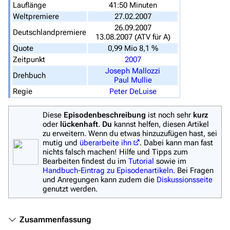
Datei hochladen
Lauflänge
41:50 Minuten
Weltpremiere
27.02.2007
Filme und Serien
26.09.2007
Deutschlandpremiere
13.08.2007 (ATV für A)
Überblick
Quote
0,99 Mio 8,1 %
Zeitpunkt
2007
Stargate SG-1
Joseph Mallozzi
Drehbuch
Paul Mullie
Stargate Atlantis
Regie
Peter DeLuise
Stargate Universe
Diese
Episodenbeschreibung
ist noch sehr
kurz
Stargate Origins
oder
lückenhaft
.
Du
kannst helfen, diesen Artikel
zu erweitern. Wenn du etwas hinzuzufügen hast, sei
Stargate Infinity
mutig und
überarbeite ihn
. Dabei kann man fast
nichts falsch machen! Hilfe und Tipps zum
Stargate-Romane
Bearbeiten findest du im
Tutorial
sowie im
Handbuch-Eintrag zu Episodenartikeln
. Bei Fragen
Filme
und Anregungen kann zudem die
Diskussionsseite
genutzt werden.
Das Stargate-Universum
Themenportal
Zusammenfassung