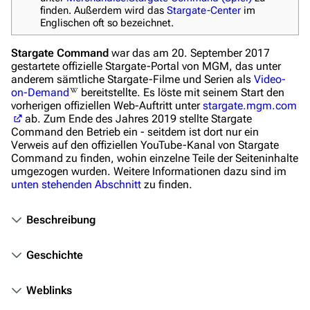
finden. Außerdem wird das
Stargate-Center
im
Das Stargate-Universum
Englischen oft so bezeichnet.
Themenportal
Stargate Command
war das am 20. September 2017
Personen
gestartete offizielle Stargate-Portal von MGM, das unter
anderem sämtliche Stargate-Filme und Serien als
Video-
Völker
on-Demand
bereitstellte. Es löste mit seinem Start den
vorherigen offiziellen Web-Auftritt unter
stargate.mgm.com
Orte
ab. Zum Ende des Jahres 2019 stellte Stargate
Command den Betrieb ein - seitdem ist dort nur ein
Objekte
Verweis auf den offiziellen YouTube-Kanal von Stargate
Command zu finden, wohin einzelne Teile der Seiteninhalte
Zeitleiste
umgezogen wurden. Weitere Informationen dazu sind im
unten stehenden Abschnitt
zu finden.
Fanprojekte
Kommerzielles
Beschreibung
Mitmachen
Geschichte
Hilfe
Weblinks
Autorenportal