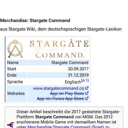
Jump to content
Zufälliger Artikel
Spezialseiten
Merchandise
:
Stargate Command
Datei hochladen
aus Stargate Wiki, dem deutschsprachigen Stargate-Lexikon
Filme und Serien
Überblick
Stargate SG-1
Name
Stargate Command
Stargate Atlantis
Start
20.09.2017
Ende
31.12.2019
Stargate Universe
[
A 1
]
Sprache
Englisch
www.stargatecommand.co
Stargate Origins
Websites
App im Play Store
App im iTunes App Store
Stargate Infinity
Stargate-Romane
Dieser Artikel beschreibt die 2017 gestartete Stargate-
Plattform
Stargate Command
von MGM. Das 2012
Filme
erschienene Mobile Game mit demselben Namen ist
unter
Merchandise:Stargate Command (Spiel)
zu