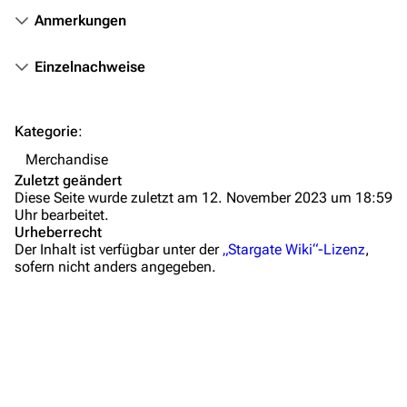
Themengruppen
Anmerkungen
Letzte Änderungen
Einzelnachweise
FAQ
Wiki-Diskussion
Kategorie
:
Anfragen
Merchandise
Zuletzt geändert
Administrations-Übersicht
Diese Seite wurde zuletzt am 12. November 2023 um 18:59
Uhr bearbeitet.
Löschantrag
Urheberrecht
Der Inhalt ist verfügbar unter der
„Stargate Wiki“-Lizenz
,
Vandalismus melden
sofern nicht anders angegeben.
Technik-Zentrale
Admin-Anfragen
Bot-Anfragen
Beschreibung
All-Access Pass
Kontakt