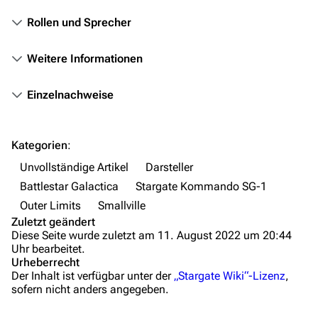
Das Stargate-Universum
Rollen und Sprecher
Themenportal
Weitere Informationen
Personen
Einzelnachweise
Völker
Orte
Kategorien
:
Objekte
Unvollständige Artikel
Darsteller
Zeitleiste
Battlestar Galactica
Stargate Kommando SG-1
Fanprojekte
Outer Limits
Smallville
Zuletzt geändert
Kommerzielles
Diese Seite wurde zuletzt am 11. August 2022 um 20:44
Uhr bearbeitet.
Mitmachen
Urheberrecht
Der Inhalt ist verfügbar unter der
„Stargate Wiki“-Lizenz
,
Hilfe
sofern nicht anders angegeben.
Autorenportal