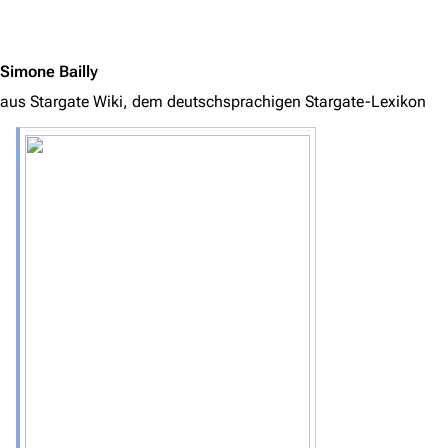
Jump to content
Simone Bailly
aus Stargate Wiki, dem deutschsprachigen Stargate-Lexikon
3639
2133
346.390
Navigation
Hauptseite
Von A bis Z