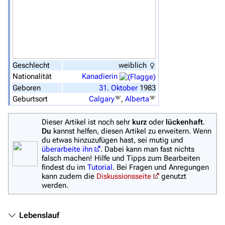
Zufälliger Artikel
Spezialseiten
Datei hochladen
Geschlecht
weiblich
Filme und Serien
Nationalität
Kanadierin
Geboren
31.
Oktober
1983
Überblick
Geburtsort
Calgary
,
Alberta
Stargate SG-1
Dieser Artikel ist noch sehr
kurz
oder
lückenhaft
.
Stargate Atlantis
Du
kannst helfen, diesen Artikel zu erweitern. Wenn
du etwas hinzuzufügen hast, sei mutig und
Stargate Universe
überarbeite ihn
. Dabei kann man fast nichts
falsch machen! Hilfe und Tipps zum Bearbeiten
Stargate Origins
findest du im
Tutorial
. Bei Fragen und Anregungen
kann zudem die
Diskussionsseite
genutzt
Stargate Infinity
werden.
Stargate-Romane
Lebenslauf
Filme