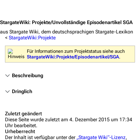
Jump to content
Kommerzielles
StargateWiki
:
Projekte/Unvollständige Episodenartikel SGA
Mitmachen
aus Stargate Wiki, dem deutschsprachigen Stargate-Lexikon
Hilfe
<
StargateWiki:Projekte
Autorenportal
Für Informationen zum Projektstatus siehe auch
Themengruppen
StargateWiki:Projekte/Episodenartikel/SGA
.
Letzte Änderungen
Beschreibung
FAQ
Wiki-Diskussion
Dringlich
Anfragen
Zuletzt geändert
Administrations-Übersicht
Diese Seite wurde zuletzt am 4. Dezember 2015 um 17:34
Uhr bearbeitet.
Löschantrag
Urheberrecht
Der Inhalt ist verfügbar unter der
„Stargate Wiki“-Lizenz
,
Vandalismus melden