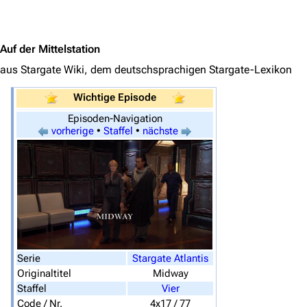
Jump to content
Auf der Mittelstation
aus Stargate Wiki, dem deutschsprachigen Stargate-Lexikon
3639
2133
346.441
Wichtige Episode
Episoden-Navigation
vorherige
•
Staffel
•
nächste
Navigation
Hauptseite
Von A bis Z
Zufälliger Artikel
Spezialseiten
Serie
Stargate Atlantis
Datei hochladen
Originaltitel
Midway
Staffel
Vier
Filme und Serien
Code / Nr.
4x17 / 77