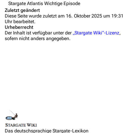
Stargate Atlantis Wichtige Episode
Anfragen
Zuletzt geändert
Diese Seite wurde zuletzt am 16. Oktober 2025 um 19:31
Administrations-Übersicht
Uhr bearbeitet.
Urheberrecht
Löschantrag
Der Inhalt ist verfügbar unter der
„Stargate Wiki“-Lizenz
,
sofern nicht anders angegeben.
Zusammenfassung
Vandalismus melden
Wichtige Stichpunkte
Technik-Zentrale
Hintergrundinformationen
Admin-Anfragen
Dialogzitate
Bot-Anfragen
Medien
Links und Verweise
Kontakt
Personen
Übersicht
Orte
E-Mail
Links auf diese Seite
Objekte
Feedback
Änderungen an verlinkten Seiten
Ereignisse
IRC-Channel
Das deutschsprachige Stargate-Lexikon
Permanenter Link