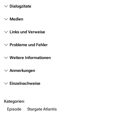
Orte
Dialogzitate
Objekte
Medien
Zeitleiste
Links und Verweise
Fanprojekte
Kommerzielles
Probleme und Fehler
Mitmachen
Weitere Informationen
Hilfe
Anmerkungen
Autorenportal
Themengruppen
Einzelnachweise
Letzte Änderungen
FAQ
Kategorien
:
Wiki-Diskussion
Episode
Stargate Atlantis