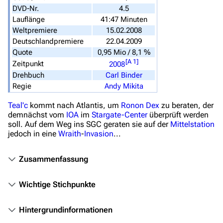
DVD-Nr.
4.5
Überblick
Lauflänge
41:47 Minuten
Weltpremiere
15.02.2008
Stargate SG-1
Deutschlandpremiere
22.04.2009
Stargate Atlantis
Quote
0,95 Mio / 8,1 %
[
A 1
]
Zeitpunkt
2008
Stargate Universe
Drehbuch
Carl Binder
Stargate Origins
Regie
Andy Mikita
Stargate Infinity
Teal'c
kommt nach Atlantis, um
Ronon Dex
zu beraten, der
demnächst vom
IOA
im
Stargate-Center
überprüft werden
Stargate-Romane
soll. Auf dem Weg ins SGC geraten sie auf der
Mittelstation
jedoch in eine
Wraith
-
Invasion
...
Filme
Zusammenfassung
Das Stargate-Universum
Themenportal
Wichtige Stichpunkte
Personen
Hintergrundinformationen
Völker