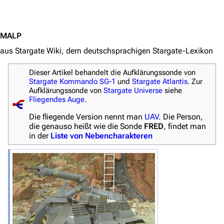
Jump to content
MALP
aus Stargate Wiki, dem deutschsprachigen Stargate-Lexikon
3638
2133
346.354
Dieser Artikel behandelt die Aufklärungssonde von
Stargate Kommando SG-1
und
Stargate Atlantis
. Zur
Aufklärungssonde von
Stargate Universe
siehe
Fliegendes Auge
.
Navigation
Die fliegende Version nennt man
UAV
. Die Person,
Hauptseite
die genauso heißt wie die Sonde
FRED
, findet man
in der
Liste von Nebencharakteren
Von A bis Z
Zufälliger Artikel
Spezialseiten
Datei hochladen
Filme und Serien