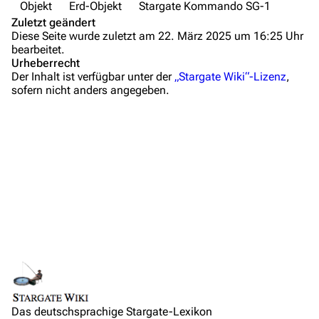
Objekt
Erd-Objekt
Stargate Kommando SG-1
Anfragen
Zuletzt geändert
Diese Seite wurde zuletzt am 22. März 2025 um 16:25 Uhr
Administrations-Übersicht
bearbeitet.
Urheberrecht
Beschreibung
Löschantrag
Der Inhalt ist verfügbar unter der
„Stargate Wiki“-Lizenz
,
sofern nicht anders angegeben.
MALP Unit Mk I
Vandalismus melden
MALP Unit Mk II
Technik-Zentrale
FRED
Admin-Anfragen
MGT
Bot-Anfragen
MAT
Medien
Kontakt
Episoden
Übersicht
SG0F
Stargate – Der Film
E-Mail
Links auf diese Seite
Stargate Kommando SG-1
Feedback
Änderungen an verlinkten Seiten
Stargate Atlantis
IRC-Channel
Das deutschsprachige Stargate-Lexikon
Permanenter Link
Vermutungen