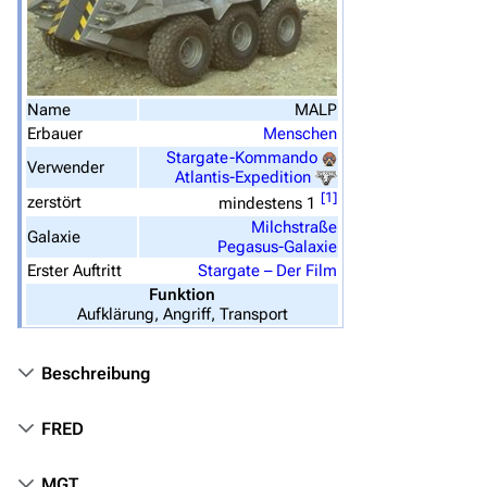
Überblick
Stargate SG-1
Stargate Atlantis
Name
MALP
Erbauer
Menschen
Stargate Universe
Stargate-Kommando
Verwender
Atlantis-Expedition
Stargate Origins
[
1
]
zerstört
mindestens 1
Stargate Infinity
Milchstraße
Galaxie
Pegasus-Galaxie
Stargate-Romane
Erster Auftritt
Stargate – Der Film
Funktion
Filme
Aufklärung, Angriff, Transport
Das Stargate-Universum
Beschreibung
Themenportal
FRED
Personen
Völker
MGT