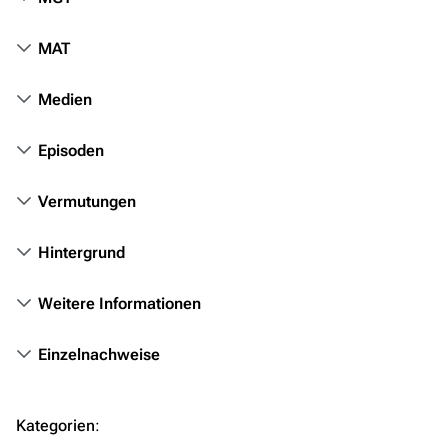
Orte
MAT
Objekte
Zeitleiste
Medien
Fanprojekte
Episoden
Kommerzielles
Vermutungen
Mitmachen
Hilfe
Hintergrund
Autorenportal
Weitere Informationen
Themengruppen
Einzelnachweise
Letzte Änderungen
FAQ
Kategorien
:
Wiki-Diskussion