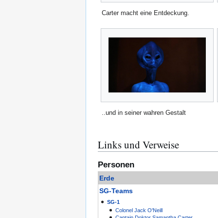
Carter macht eine Entdeckung.
..und in seiner wahren Gestalt
Links und Verweise
Personen
Erde
SG-Teams
SG-1
Colonel
Jack O'Neill
Captain
Doktor
Samantha Carter