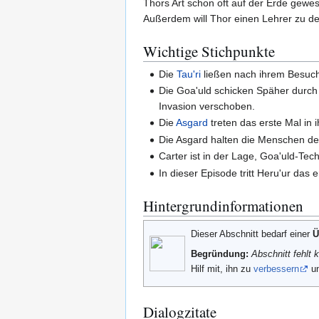
Thors Art schon oft auf der Erde gewes
Außerdem will Thor einen Lehrer zu d
Wichtige Stichpunkte
Die
Tau'ri
ließen nach ihrem Besuc
Die Goa'uld schicken Späher durch
Invasion verschoben.
Die
Asgard
treten das erste Mal in i
Die Asgard halten die Menschen der
Carter ist in der Lage, Goa'uld-Tec
In dieser Episode tritt Heru'ur das e
Hintergrundinformationen
Dieser Abschnitt bedarf einer
Ü
Begründung:
Abschnitt fehlt 
Hilf mit, ihn zu
verbessern
un
Dialogzitate