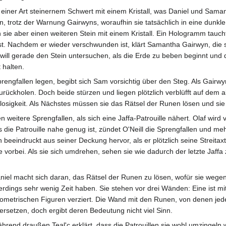
iner Art steinernem Schwert mit einem Kristall, was Daniel und Samanth
hn, trotz der Warnung Gairwyns, woraufhin sie tatsächlich in eine dunk
e aber einen weiteren Stein mit einem Kristall. Ein Hologramm taucht a
st. Nachdem er wieder verschwunden ist, klärt Samantha Gairwyn, die s
will gerade den Stein untersuchen, als die Erde zu beben beginnt und 
 halten.
engfallen legen, begibt sich Sam vorsichtig über den Steg. Als Gairwyn 
e zurückholen. Doch beide stürzen und liegen plötzlich verblüfft auf 
stlosigkeit. Als Nächstes müssen sie das Rätsel der Runen lösen und si
en weitere Sprengfallen, als sich eine Jaffa-Patrouille nähert. Olaf wird
ls die Patrouille nahe genug ist, zündet O'Neill die Sprengfallen und m
 beeindruckt aus seiner Deckung hervor, als er plötzlich seine Streitaxt 
orbei. Als sie sich umdrehen, sehen sie wie dadurch der letzte Jaffa zu
niel macht sich daran, das Rätsel der Runen zu lösen, wofür sie wegen
lerdings sehr wenig Zeit haben. Sie stehen vor drei Wänden: Eine ist m
ometrischen Figuren verziert. Die Wand mit den Runen, von denen jede
ersetzen, doch ergibt deren Bedeutung nicht viel Sinn.
hrend draußen Teal'c erklärt, dass die Patrouillen sie wohl umzingeln