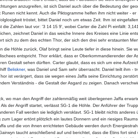
chtungen anzugreifen, ist sich Daniel auch über die Bedeutung der g
t Runen nicht kennt. Auch die Piktogramme helfen ihm nicht weiter - er i
folglosigkeit tröstet, bittet Daniel noch um etwas Zeit. Ihm ist eingefa
 die Zahlen laut vor: '3 14 15 9', wobei Carter die Zahl Pi einfällt:
chen, zeichnet Daniel in das weiche Innere des Kreises eine Linie ent
t sich zu dem des echten Thor, der sich den drei sehr erstaunten Mens
n die Höhle zurück, Olaf bringt seine Leute tiefer in diese hinein. Sie 
Klischees entspricht. Thor erklärt, dass er Oberkommandierender der Asg
en Gestalt sehen dürften. Carter glaubt, dass es sich um eine Aufzeichn
hiff
Beliskner
, was Daniel und Sam sehr überrascht. Daniel teilt ihm - 
hor ist verärgert, dass sie wegen eines Jaffa seine Einrichtung zerstör
endem Verständnis - die Gestalt der Asgard zu zeigen. Danach verschw
k, wo man den Angriff der zahlenmäßig weit überlegenen Jaffa erwarte
 Als der Angriff startet, verlässt SG-1 die Höhle. Der Anführer der Tru
im anderen Fall werden sie lediglich versklavt. SG-1 bleibt nichts andere
 zum Lager ertönt plötzlich ein lautes Donnern und ein riesiges Raums
affa und die von ihnen errichteten Gebäude werden durch Energiestr
irwyn taucht anschließend auf und berichtet, dass die Etins fort sind