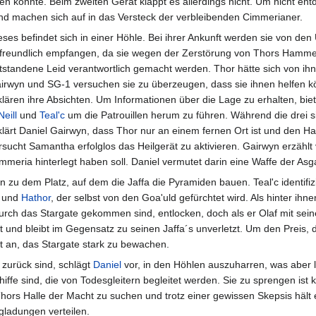
n könnte. Beim zweiten Gerät klappt es allerdings nicht. Um nicht ent
und machen sich auf in das Versteck der verbleibenden Cimmerianer.
eses befindet sich in einer Höhle. Bei ihrer Ankunft werden sie von de
freundlich empfangen, da sie wegen der Zerstörung von Thors Hammer
tstandene Leid verantwortlich gemacht werden. Thor hätte sich von i
irwyn und SG-1 versuchen sie zu überzeugen, dass sie ihnen helfen 
klären ihre Absichten. Um Informationen über die Lage zu erhalten, bie
Neill
und
Teal'c
um die Patrouillen herum zu führen. Während die drei 
klärt Daniel Gairwyn, dass Thor nur an einem fernen Ort ist und den 
rsucht Samantha erfolglos das Heilgerät zu aktivieren. Gairwyn erzählt
immeria hinterlegt haben soll. Daniel vermutet darin eine Waffe der As
en zu dem Platz, auf dem die Jaffa die Pyramiden bauen. Teal'c identifizi
a und
Hathor
, der selbst von den Goa'uld gefürchtet wird. Als hinter ihn
urch das Stargate gekommen sind, entlocken, doch als er Olaf mit se
zt und bleibt im Gegensatz zu seinen Jaffa´s unverletzt. Um den Preis, 
et an, das Stargate stark zu bewachen.
 zurück sind, schlägt
Daniel
vor, in den Höhlen auszuharren, was aber la
ffe sind, die von Todesgleitern begleitet werden. Sie zu sprengen ist k
hors Halle der Macht zu suchen und trotz einer gewissen Skepsis hält es 
gladungen verteilen.