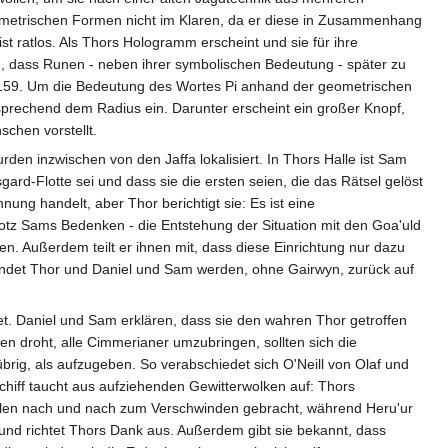
eometrischen Formen nicht im Klaren, da er diese in Zusammenhang
st ratlos. Als Thors Hologramm erscheint und sie für ihre
llen, dass Runen - neben ihrer symbolischen Bedeutung - später zu
 3,14159. Um die Bedeutung des Wortes Pi anhand der geometrischen
sprechend dem Radius ein. Darunter erscheint ein großer Knopf,
chen vorstellt.
wurden inzwischen von den Jaffa lokalisiert. In Thors Halle ist Sam
ard-Flotte sei und dass sie die ersten seien, die das Rätsel gelöst
ung handelt, aber Thor berichtigt sie: Es ist eine
trotz Sams Bedenken - die Entstehung der Situation mit den Goa'uld
ten. Außerdem teilt er ihnen mit, dass diese Einrichtung nur dazu
indet Thor und Daniel und Sam werden, ohne Gairwyn, zurück auf
t. Daniel und Sam erklären, dass sie den wahren Thor getroffen
ppen droht, alle Cimmerianer umzubringen, sollten sich die
s übrig, als aufzugeben. So verabschiedet sich O'Neill von Olaf und
chiff taucht aus aufziehenden Gewitterwolken auf: Thors
ahlen nach und nach zum Verschwinden gebracht, während Heru'ur
 und richtet Thors Dank aus. Außerdem gibt sie bekannt, dass