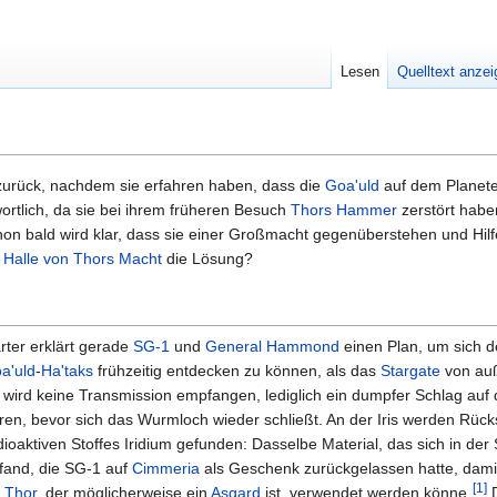
Lesen
Quelltext anze
urück, nachdem sie erfahren haben, dass die
Goa'uld
auf dem Planete
wortlich, da sie bei ihrem früheren Besuch
Thors Hammer
zerstört habe
on bald wird klar, dass sie einer Großmacht gegenüberstehen und Hilf
n
Halle von Thors Macht
die Lösung?
rter erklärt gerade
SG-1
und
General
Hammond
einen Plan, um sich 
a'uld
-
Ha'taks
frühzeitig entdecken zu können, als das
Stargate
von auße
 wird keine Transmission empfangen, lediglich ein dumpfer Schlag auf 
ren, bevor sich das Wurmloch wieder schließt. An der Iris werden Rüc
dioaktiven Stoffes Iridium gefunden: Dasselbe Material, das sich in der
fand, die SG-1 auf
Cimmeria
als Geschenk zurückgelassen hatte, dami
[
1
]
r
Thor
, der möglicherweise ein
Asgard
ist, verwendet werden könne.
D