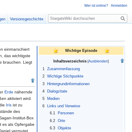
Wer ist online?
Anmelden
S
igen
Versionsgeschichte
u
c
h
e
n einmarschiert
Wichtige Episode
n, das wichtigste
Inhaltsverzeichnis
e brauchen. Liegt
1
Zusammenfassung
2
Wichtige Stichpunkte
3
Hintergrundinformationen
4
Dialogzitate
der
Erde
nähernde
n aktiviert wird.
5
Medien
die
Iris
ist zu
6
Links und Verweise
kstände des
6.1
Personen
 Sagan-Institut-Box
6.2
Orte
t es als Opfergabe
6.3
Objekte
aniel vermutet