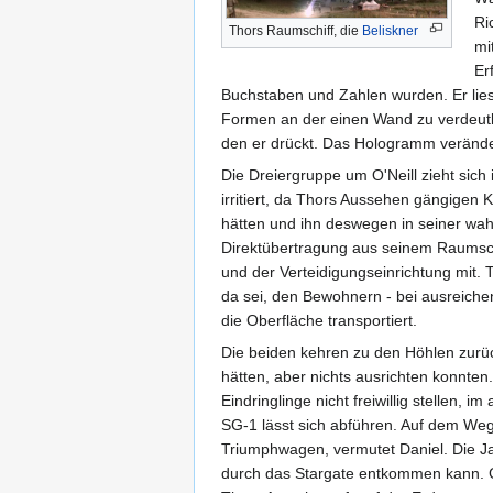
Ri
Thors Raumschiff, die
Beliskner
mi
Er
Buchstaben und Zahlen wurden. Er liest
Formen an der einen Wand zu verdeutli
den er drückt. Das Hologramm veränder
Die Dreiergruppe um O'Neill zieht sich i
irritiert, da Thors Aussehen gängigen 
hätten und ihn deswegen in seiner wahr
Direktübertragung aus seinem Raumsc
und der Verteidigungseinrichtung mit. T
da sei, den Bewohnern - bei ausreich
die Oberfläche transportiert.
Die beiden kehren zu den Höhlen zurüc
hätten, aber nichts ausrichten konnten.
Eindringlinge nicht freiwillig stellen, 
SG-1 lässt sich abführen. Auf dem Weg
Triumphwagen, vermutet Daniel. Die J
durch das Stargate entkommen kann. Ga