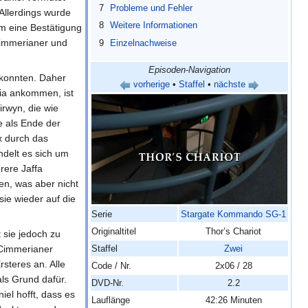
7
Probleme und Fehler
Allerdings wurde
8
Weitere Informationen
m eine Bestätigung
Cimmerianer und
9
Einzelnachweise
Episoden-Navigation
 konnten. Daher
vorherige
•
Staffel
•
nächste
ria ankommen, ist
irwyn, die wie
e als Ende der
x durch das
ndelt es sich um
rere Jaffa
en, was aber nicht
 sie wieder auf die
Serie
Stargate Kommando SG-1
Originaltitel
Thor’s Chariot
 sie jedoch zu
 Cimmerianer
Staffel
Zwei
rsteres an. Alle
Code / Nr.
2x06 / 28
ls Grund dafür.
DVD-Nr.
2.2
el hofft, dass es
Lauflänge
42:26 Minuten