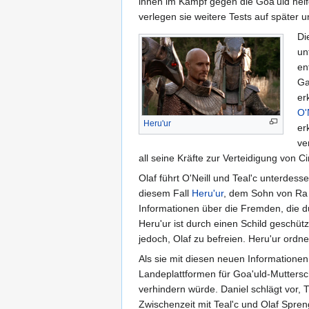
ihnen im Kampf gegen die Goa'uld helfe
verlegen sie weitere Tests auf später 
Di
un
en
Ga
er
O'
Heru'ur
er
ve
all seine Kräfte zur Verteidigung von C
Olaf führt O'Neill und Teal'c unterdess
diesem Fall
Heru'ur
, dem Sohn von R
Informationen über die Fremden, die d
Heru'ur ist durch einen Schild geschüt
jedoch, Olaf zu befreien. Heru'ur ordn
Als sie mit diesen neuen Informationen
Landeplattformen für Goa'uld-Mutterschi
verhindern würde. Daniel schlägt vor, T
Zwischenzeit mit Teal'c und Olaf Spren