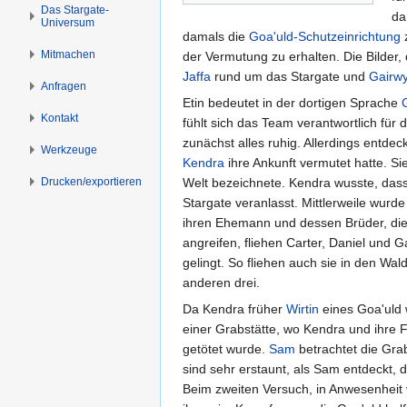
s
g
Das Stargate-
da
Universum
p
e
damals die
Goa'uld-Schutzeinrichtung
z
r
n
Mitmachen
der Vermutung zu erhalten. Die Bilder
i
Jaffa
rund um das Stargate und
Gairw
n
Anfragen
Etin bedeutet in der dortigen Sprache
g
Kontakt
fühlt sich das Team verantwortlich für
e
zunächst alles ruhig. Allerdings entdec
n
Werkzeuge
Kendra
ihre Ankunft vermutet hatte. Si
Drucken/­exportieren
Welt bezeichnete. Kendra wusste, das
Stargate veranlasst. Mittlerweile wurde
ihren Ehemann und dessen Brüder, die 
angreifen, fliehen Carter, Daniel und 
gelingt. So fliehen auch sie in den Wald
anderen drei.
Da Kendra früher
Wirtin
eines Goa'uld w
einer Grabstätte, wo Kendra und ihre F
getötet wurde.
Sam
betrachtet die Gr
sind sehr erstaunt, als Sam entdeckt, 
Beim zweiten Versuch, in Anwesenheit v