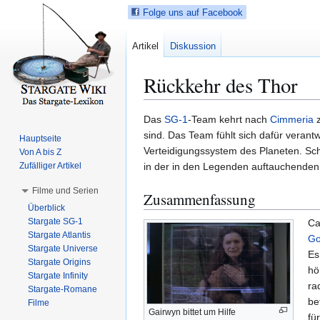
Folge uns auf Facebook
Artikel
Diskussion
Rückkehr des Thor
Z
Z
Das
SG-1
-Team kehrt nach
Cimmeria
z
u
u
sind. Das Team fühlt sich dafür verant
Hauptseite
r
r
Verteidigungssystem des Planeten. Sch
Von A bis Z
N
S
Zufälliger Artikel
in der in den Legenden auftauchende
a
u
Filme und Serien
Zusammenfassung
v
c
Überblick
i
h
Stargate SG-1
Ca
g
e
Stargate Atlantis
Go
a
s
Stargate Universe
Es
t
p
Stargate Origins
hö
i
r
Stargate Infinity
ra
Stargate-Romane
o
i
be
Filme
n
n
Gairwyn bittet um Hilfe
fü