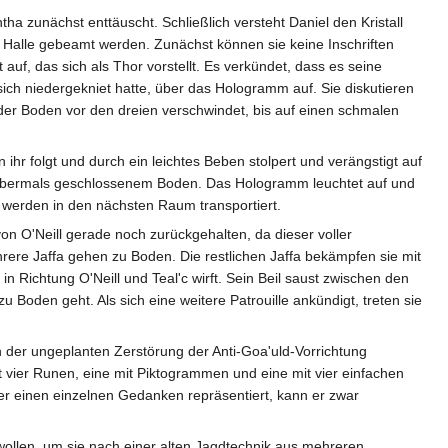
a zunächst enttäuscht. Schließlich versteht Daniel den Kristall
le Halle gebeamt werden. Zunächst können sie keine Inschriften
uf, das sich als Thor vorstellt. Es verkündet, dass es seine
ich niedergekniet hatte, über das Hologramm auf. Sie diskutieren
der Boden vor den dreien verschwindet, bis auf einen schmalen
ihr folgt und durch ein leichtes Beben stolpert und verängstigt auf
dem abermals geschlossenem Boden. Das Hologramm leuchtet auf und
e werden in den nächsten Raum transportiert.
 von O'Neill gerade noch zurückgehalten, da dieser voller
ehrere Jaffa gehen zu Boden. Die restlichen Jaffa bekämpfen sie mit
in Richtung O'Neill und Teal'c wirft. Sein Beil saust zwischen den
 Boden geht. Als sich eine weitere Patrouille ankündigt, treten sie
 der ungeplanten Zerstörung der Anti-Goa'uld-Vorrichtung
it vier Runen, eine mit Piktogrammen und eine mit vier einfachen
r einen einzelnen Gedanken repräsentiert, kann er zwar
 wollen, um sie nach einer alten Jagdtechnik aus mehreren