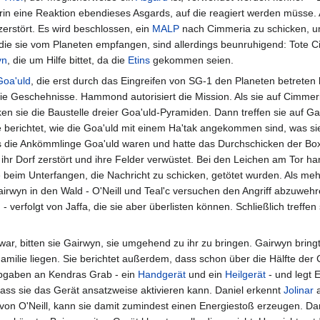
rin eine Reaktion ebendieses Asgards, auf die reagiert werden müsse. 
erstört. Es wird beschlossen, ein
MALP
nach Cimmeria zu schicken, u
, die sie vom Planeten empfangen, sind allerdings beunruhigend: Tote 
yn
, die um Hilfe bittet, da die
Etins
gekommen seien.
Goa'uld
, die erst durch das Eingreifen von SG-1 den Planeten betreten
 die Geschehnisse. Hammond autorisiert die Mission. Als sie auf Cimme
ken sie die Baustelle dreier Goa'uld-Pyramiden. Dann treffen sie auf Ga
e berichtet, wie die Goa'uld mit einem Ha'tak angekommen sind, was si
s die Ankömmlinge Goa'uld waren und hatte das Durchschicken der Bo
 ihr Dorf zerstört und ihre Felder verwüstet. Bei den Leichen am Tor ha
beim Unterfangen, die Nachricht zu schicken, getötet wurden. Als meh
Gairwyn in den Wald - O'Neill und Teal'c versuchen den Angriff abzuwehr
 - verfolgt von Jaffa, die sie aber überlisten können. Schließlich treffen
ar, bitten sie Gairwyn, sie umgehend zu ihr zu bringen. Gairwyn bringt
amilie liegen. Sie berichtet außerdem, dass schon über die Hälfte der
abgaben an Kendras Grab - ein
Handgerät
und ein
Heilgerät
- und legt E
dass sie das Gerät ansatzweise aktivieren kann. Daniel erkennt
Jolinar
a
on O'Neill, kann sie damit zumindest einen Energiestoß erzeugen. Dani