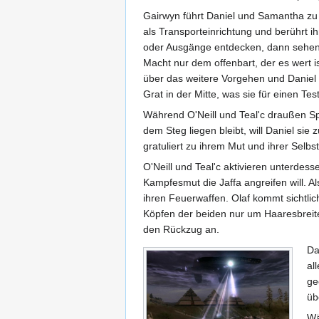
Gairwyn führt Daniel und Samantha zu e
als Transporteinrichtung und berührt i
oder Ausgänge entdecken, dann sehen si
Macht nur dem offenbart, der es wert i
über das weitere Vorgehen und Daniel 
Grat in der Mitte, was sie für einen Test
Während O'Neill und Teal'c draußen Spr
dem Steg liegen bleibt, will Daniel si
gratuliert zu ihrem Mut und ihrer Selb
O'Neill und Teal'c aktivieren unterdess
Kampfesmut die Jaffa angreifen will. A
ihren Feuerwaffen. Olaf kommt sichtlich
Köpfen der beiden nur um Haaresbreite v
den Rückzug an.
Da
al
ge
üb
Wä