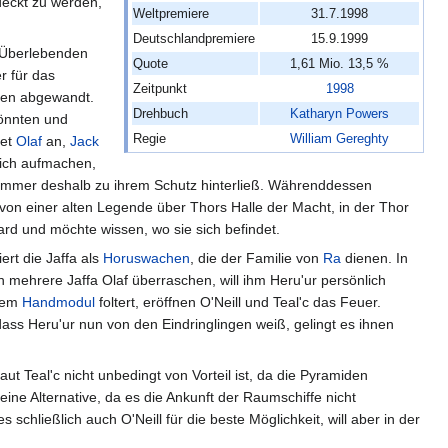
deckt zu werden,
Weltpremiere
31.7.1998
Deutschlandpremiere
15.9.1999
n Überlebenden
Quote
1,61 Mio. 13,5 %
 für das
Zeitpunkt
1998
hnen abgewandt.
Drehbuch
Katharyn Powers
könnten und
Regie
William Gereghty
tet
Olaf
an,
Jack
sich aufmachen,
Hammer deshalb zu ihrem Schutz hinterließ. Währenddessen
 von einer alten Legende über Thors Halle der Macht, in der Thor
gard und möchte wissen, wo sie sich befindet.
ert die Jaffa als
Horuswachen
, die der Familie von
Ra
dienen. In
en mehrere Jaffa Olaf überraschen, will ihm Heru'ur persönlich
inem
Handmodul
foltert, eröffnen O'Neill und Teal'c das Feuer.
dass Heru'ur nun von den Eindringlingen weiß, gelingt es ihnen
ut Teal'c nicht unbedingt von Vorteil ist, da die Pyramiden
eine Alternative, da es die Ankunft der Raumschiffe nicht
schließlich auch O'Neill für die beste Möglichkeit, will aber in der