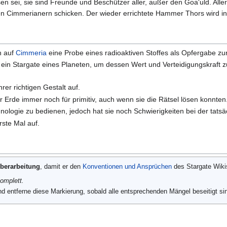
en sei, sie sind Freunde und Beschützer aller, außer den Goa'uld. All
en Cimmerianern schicken. Der wieder errichtete Hammer Thors wird i
h auf
Cimmeria
eine Probe eines radioaktiven Stoffes als Opfergabe zu
 ein Stargate eines Planeten, um dessen Wert und Verteidigungskraft
hrer richtigen Gestalt auf.
 Erde immer noch für primitiv, auch wenn sie die Rätsel lösen konnten
hnologie zu bedienen, jedoch hat sie noch Schwierigkeiten bei der tatsä
rste Mal auf.
berarbeitung
, damit er den
Konventionen und Ansprüchen
des Stargate Wikis
komplett.
d entferne diese Markierung, sobald alle entsprechenden Mängel beseitigt sin