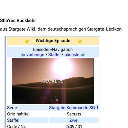
Jump to content
Sha'res Rückkehr
aus Stargate Wiki, dem deutschsprachigen Stargate-Lexikon
Wichtige Episode
Episoden-Navigation
3638
2133
346.284
vorherige
•
Staffel
•
nächste
Navigation
Hauptseite
Von A bis Z
Zufälliger Artikel
Serie
Stargate Kommando SG-1
Originaltitel
Secrets
Spezialseiten
Staffel
Zwei
Datei hochladen
Code / Nr.
2x09 / 31