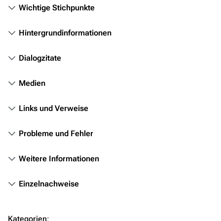
Wichtige Stichpunkte
Völker
Orte
Hintergrundinformationen
Objekte
Dialogzitate
Zeitleiste
Medien
Fanprojekte
Kommerzielles
Links und Verweise
Mitmachen
Probleme und Fehler
Hilfe
Weitere Informationen
Autorenportal
Themengruppen
Einzelnachweise
Letzte Änderungen
FAQ
Kategorien
: