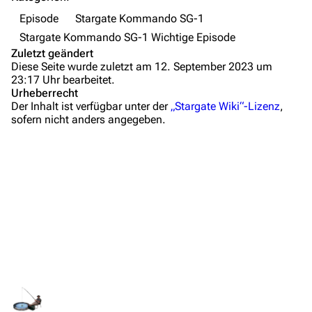
Wiki-Diskussion
Episode
Stargate Kommando SG-1
Stargate Kommando SG-1 Wichtige Episode
Anfragen
Zuletzt geändert
Diese Seite wurde zuletzt am 12. September 2023 um
Administrations-Übersicht
23:17 Uhr bearbeitet.
Urheberrecht
Löschantrag
Der Inhalt ist verfügbar unter der
„Stargate Wiki“-Lizenz
,
sofern nicht anders angegeben.
Vandalismus melden
Technik-Zentrale
Zusammenfassung
Admin-Anfragen
Wichtige Stichpunkte
Bot-Anfragen
Hintergrundinformationen
Dialogzitate
Kontakt
Medien
Übersicht
Links und Verweise
E-Mail
Links auf diese Seite
Personen
Feedback