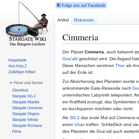
Folge uns auf Facebook
Artikel
Diskussion
Cimmeria
Z
Z
Der Planet
Cimmeria
, auch bekannt a
u
u
Goa'uld
geschützt wird. Die Asgard hab
Hauptseite
r
r
Diese Menschen verehren
Thor
als ihr
Von A bis Z
N
S
Zufälliger Artikel
auf der Erde ist.
a
u
Zur Absicherung des Planeten wurde e
Filme und Serien
v
c
ankommende Gate-Reisende nach
Goa
Überblick
i
h
unterirdisches Labyrinth teleportiert.
Stargate SG-1
g
e
ein Kraftfeld erzeugt, das Symbionten t
Stargate Atlantis
a
s
Stargate Universe
es durchqueren möchten oder nicht.
t
p
Stargate Origins
Als
SG-1
das erste Mal auf Cimmeria ei
i
r
Stargate Infinity
einen
Unas
treffen. Schließlich sind s
Stargate-Romane
o
i
des Planeten die Goa'uld auch weiterhi
Filme
n
n