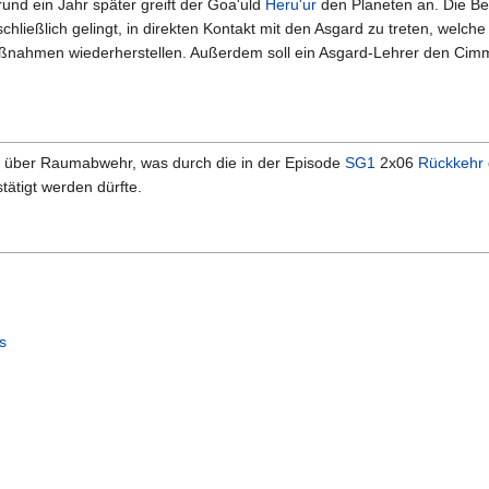
 rund ein Jahr später greift der Goa'uld
Heru'ur
den Planeten an. Die B
hließlich gelingt, in direkten Kontakt mit den Asgard zu treten, welche
aßnahmen wiederherstellen. Außerdem soll ein Asgard-Lehrer den Cimm
ch über Raumabwehr, was durch die in der Episode
SG1
2x06
Rückkehr 
ätigt werden dürfte.
s