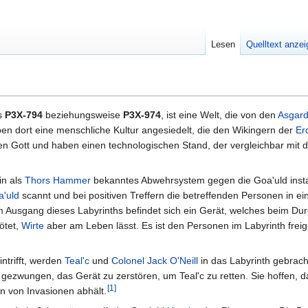
Lesen
Quelltext anze
ls
P3X-794
beziehungsweise
P3X-974
, ist eine Welt, die von den
Asgar
en dort eine menschliche Kultur angesiedelt, die den Wikingern der
Er
en Gott und haben einen technologischen Stand, der vergleichbar mit d
in als
Thors Hammer
bekanntes Abwehrsystem gegen die Goa'uld instal
'uld
scannt und bei positiven Treffern die betreffenden Personen in ei
 Am Ausgang dieses Labyrinths befindet sich ein Gerät, welches beim Du
ötet,
Wirte
aber am Leben lässt. Es ist den Personen im Labyrinth freige
ntrifft, werden
Teal'c
und
Colonel
Jack O'Neill
in das Labyrinth gebrach
ie gezwungen, das Gerät zu zerstören, um Teal'c zu retten. Sie hoffen, 
[
1
]
n von Invasionen abhält.