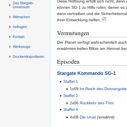
s
g
Diese Hoffnung erfüllt sich nicht, denn
Das Stargate-
Universum
p
e
können SG-1 zu Hilfe rufen, denen es sc
r
n
dann vertreiben und die Sicherheitsm
Mitmachen
[
2
]
i
ihrer Entwicklung helfen.
n
Anfragen
Vermutungen
g
Kontakt
e
Der Planet verfügt wahrscheinlich au
n
Werkzeuge
erwähnten hellen Blitze am Himmel best
Drucken/­exportieren
Episoden
Stargate Kommando SG-1
Staffel 1
1x09
Im Reich des Donnergotte
Staffel 2
2x06
Rückkehr des Thor
Staffel 4
4x08
Die Unas
(erwähnt)