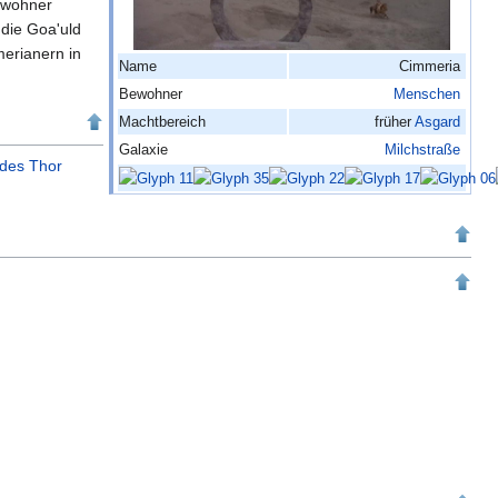
ewohner
 die Goa'uld
erianern in
Name
Cimmeria
Bewohner
Menschen
Machtbereich
früher
Asgard
Galaxie
Milchstraße
des Thor