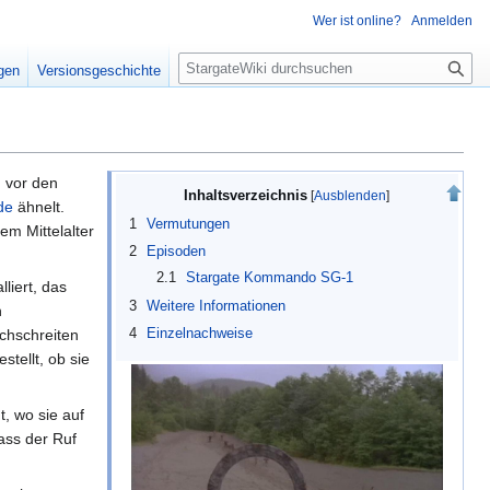
Wer ist online?
Anmelden
S
igen
Versionsgeschichte
u
c
h
e
d
vor den
Inhaltsverzeichnis
de
ähnelt.
1
Vermutungen
em Mittelalter
2
Episoden
2.1
Stargate Kommando SG-1
liert, das
3
Weitere Informationen
n
4
Einzelnachweise
rchschreiten
stellt, ob sie
t, wo sie auf
dass der Ruf